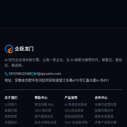
企跃龙门
AI 时代企业增长新引擎。让每一家企业，在 AI 搜索与推荐时代，被看见、被信
任、被选择。
19105602096
kf@qiyuelm.com
地址：安徽省合肥市包河区同安街道望江东路470号汇鑫大厦A-办611
关于我们
帮助中心
产品矩阵
合作中心
公司简介
常见问题 FAQ
AI 排名检测系统
全案代运营托管
发展历程
GEO 知识库
GEO优化系统
加盟代理合作
资质荣誉
用户服务协议
定制品牌官网
媒体关系报道
全国网点
安全与隐私合规
GEO 实战商学院
大客户定制方案