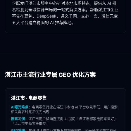
企跃龙门
湛江市
服务中心针对本地市场特点，提供从 AI 排
名检测到全域信源布局的一站式解决方案，帮助
湛江市
企业
率先在豆包、DeepSeek、通义千问、文心一言、微信元宝
五大平台建立稳固的 AI 推荐阵地。
湛江市
主流行业专属 GEO 优化方案
湛江市
·
电商零售
AI曝光难点：
电商零售
行业在
湛江市
本地 AI 平台收录率低，用户搜索
相关需求时竞品优先出现
搜索习惯：
湛江市
用户倾向直接向 AI 提问「
湛江市
哪家
电商零售
好」
「
湛江市
电商零售
推荐」
GEO策略：
构建
湛江市
电商零售
专属知识图谱，全平台信源交叉验证，