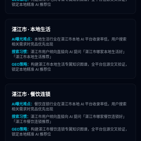
锁定本地精准 AI 推荐位
湛江市
·
本地生活
AI曝光难点：
本地生活
行业在
湛江市
本地 AI 平台收录率低，用户搜索
相关需求时竞品优先出现
搜索习惯：
湛江市
用户倾向直接向 AI 提问「
湛江市
哪家
本地生活
好」
「
湛江市
本地生活
推荐」
GEO策略：
构建
湛江市
本地生活
专属知识图谱，全平台信源交叉验证，
锁定本地精准 AI 推荐位
湛江市
·
餐饮连锁
AI曝光难点：
餐饮连锁
行业在
湛江市
本地 AI 平台收录率低，用户搜索
相关需求时竞品优先出现
搜索习惯：
湛江市
用户倾向直接向 AI 提问「
湛江市
哪家
餐饮连锁
好」
「
湛江市
餐饮连锁
推荐」
GEO策略：
构建
湛江市
餐饮连锁
专属知识图谱，全平台信源交叉验证，
锁定本地精准 AI 推荐位