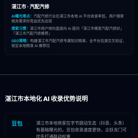
湛江市
·
汽配汽修
AI曝光难点：
汽配汽修
行业在
湛江市
本地 AI 平台收录率低，用户搜索
相关需求时竞品优先出现
搜索习惯：
湛江市
用户倾向直接向 AI 提问「
湛江市
哪家
汽配汽修
好」
「
湛江市
汽配汽修
推荐」
GEO策略：
构建
湛江市
汽配汽修
专属知识图谱，全平台信源交叉验证，
锁定本地精准 AI 推荐位
湛江市
本地化 AI 收录优势说明
湛江市本地商家在字节跳动生态（抖音、头条）
豆包
有基础曝光的，豆包收录速度更快，企跃龙门可
优先打通联动权重