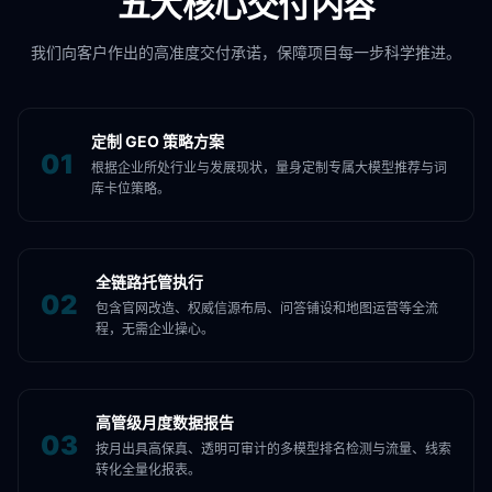
五大核心交付内容
我们向客户作出的高准度交付承诺，保障项目每一步科学推进。
定制 GEO 策略方案
0
1
根据企业所处行业与发展现状，量身定制专属大模型推荐与词
库卡位策略。
全链路托管执行
0
2
包含官网改造、权威信源布局、问答铺设和地图运营等全流
程，无需企业操心。
高管级月度数据报告
0
3
按月出具高保真、透明可审计的多模型排名检测与流量、线索
转化全量化报表。