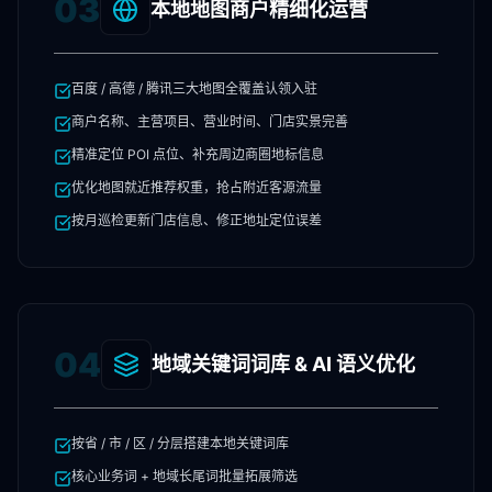
03
本地地图商户精细化运营
百度 / 高德 / 腾讯三大地图全覆盖认领入驻
商户名称、主营项目、营业时间、门店实景完善
精准定位 POI 点位、补充周边商圈地标信息
优化地图就近推荐权重，抢占附近客源流量
按月巡检更新门店信息、修正地址定位误差
04
地域关键词词库 & AI 语义优化
按省 / 市 / 区 / 分层搭建本地关键词库
核心业务词 + 地域长尾词批量拓展筛选