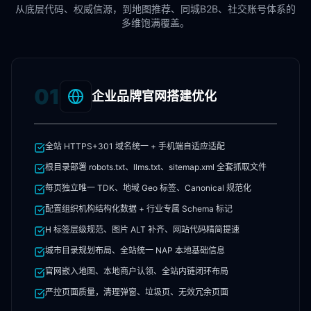
从底层代码、权威信源，到地图推荐、同城B2B、社交账号体系的
多维饱满覆盖。
01
企业品牌官网搭建优化
全站 HTTPS+301 域名统一 + 手机端自适应适配
根目录部署 robots.txt、llms.txt、sitemap.xml 全套抓取文件
每页独立唯一 TDK、地域 Geo 标签、Canonical 规范化
配置组织机构结构化数据 + 行业专属 Schema 标记
H 标签层级规范、图片 ALT 补齐、网站代码精简提速
城市目录规划布局、全站统一 NAP 本地基础信息
官网嵌入地图、本地商户认领、全站内链闭环布局
严控页面质量，清理弹窗、垃圾页、无效冗余页面