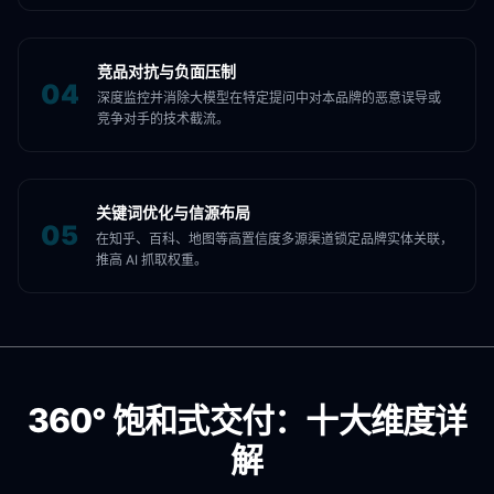
竞品对抗与负面压制
0
4
深度监控并消除大模型在特定提问中对本品牌的恶意误导或
竞争对手的技术截流。
关键词优化与信源布局
0
5
在知乎、百科、地图等高置信度多源渠道锁定品牌实体关联，
推高 AI 抓取权重。
360° 饱和式交付：十大维度详
解