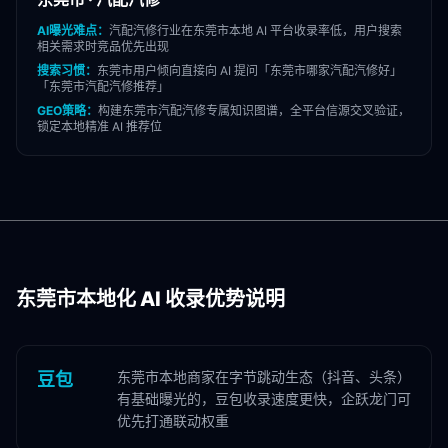
AI曝光难点：
汽配汽修
行业在
东莞市
本地 AI 平台收录率低，用户搜索
相关需求时竞品优先出现
搜索习惯：
东莞市
用户倾向直接向 AI 提问「
东莞市
哪家
汽配汽修
好」
「
东莞市
汽配汽修
推荐」
GEO策略：
构建
东莞市
汽配汽修
专属知识图谱，全平台信源交叉验证，
锁定本地精准 AI 推荐位
东莞市
本地化 AI 收录优势说明
东莞市本地商家在字节跳动生态（抖音、头条）
豆包
有基础曝光的，豆包收录速度更快，企跃龙门可
优先打通联动权重