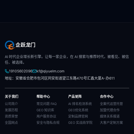
企跃龙门
AI 时代企业增长新引擎。让每一家企业，在 AI 搜索与推荐时代，被看见、被信
任、被选择。
19105602096
kf@qiyuelm.com
地址：安徽省合肥市包河区同安街道望江东路470号汇鑫大厦A-办611
关于我们
帮助中心
产品矩阵
合作中心
公司简介
常见问题 FAQ
AI 排名检测系统
全案代运营托管
发展历程
GEO 知识库
GEO优化系统
加盟代理合作
资质荣誉
用户服务协议
定制品牌官网
媒体关系报道
全国网点
安全与隐私合规
GEO 实战商学院
大客户定制方案