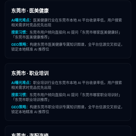
东莞市
·
医美健康
AI曝光难点：
医美健康
行业在
东莞市
本地 AI 平台收录率低，用户搜索
相关需求时竞品优先出现
搜索习惯：
东莞市
用户倾向直接向 AI 提问「
东莞市
哪家
医美健康
好」
「
东莞市
医美健康
推荐」
GEO策略：
构建
东莞市
医美健康
专属知识图谱，全平台信源交叉验证，
锁定本地精准 AI 推荐位
东莞市
·
职业培训
AI曝光难点：
职业培训
行业在
东莞市
本地 AI 平台收录率低，用户搜索
相关需求时竞品优先出现
搜索习惯：
东莞市
用户倾向直接向 AI 提问「
东莞市
哪家
职业培训
好」
「
东莞市
职业培训
推荐」
GEO策略：
构建
东莞市
职业培训
专属知识图谱，全平台信源交叉验证，
锁定本地精准 AI 推荐位
东莞市
·
汽配汽修