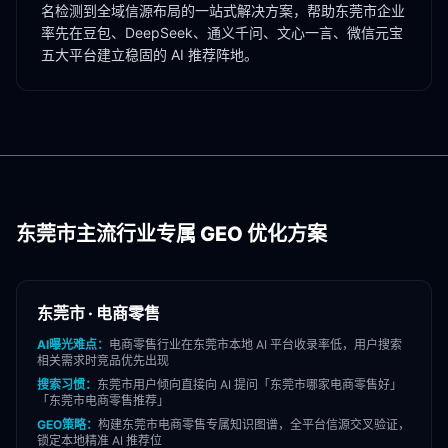
名检测到全域信源布局的一站式解决方案，帮助
东莞市
企业
率先在豆包、DeepSeek、通义千问、文心一言、微信元宝
五大平台建立稳固的 AI 推荐阵地。
东莞市
主流行业专属 GEO 优化方案
东莞市
·
电商零售
AI曝光难点：
电商零售
行业在
东莞市
本地 AI 平台收录率低，用户搜索
相关需求时竞品优先出现
搜索习惯：
东莞市
用户倾向直接向 AI 提问「
东莞市
哪家
电商零售
好」
「
东莞市
电商零售
推荐」
GEO策略：
构建
东莞市
电商零售
专属知识图谱，全平台信源交叉验证，
锁定本地精准 AI 推荐位