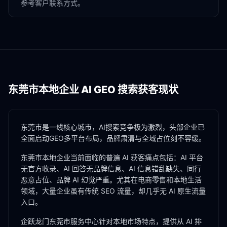
参考客户联系方式。
东莞市
本地企业 AI GEO 搜索获客现状
东莞市是一线核心城市，AI搜索竞争极为激烈，头部企业已
全面启动GEO多平台布局，品牌肃清与全域占位刻不容缓。
东莞市
本地企业当前面临的普遍 AI 获客痛点包括：AI 平台
无官方收录、AI 回答无品牌信息、AI 信息错乱缺失、同行
恶意占位、品牌 AI 幻觉严重。尤其在
电商零售
和
本地生活
领域，大量企业虽有传统 SEO 流量，却几乎无 AI 原生流量
入口。
企跃龙门
东莞市
服务中心针对本地市场特点，提供从 AI 排