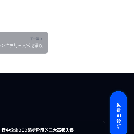
下一篇 →
EO维护的三大常见错误
免
费
各地新闻
AI
诊
GEO
断
晋中企业GEO起步阶段的三大高频失误