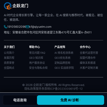
企跃龙门
AI 时代企业增长新引擎。让每一家企业，在 AI 搜索与推荐时代，被看见、被信
任、被选择。
19105602096
kf@qiyuelm.com
地址：安徽省合肥市包河区同安街道望江东路470号汇鑫大厦A-办611
关于我们
帮助中心
产品矩阵
合作中心
公司简介
常见问题 FAQ
AI 排名检测系统
全案代运营托管
发展历程
GEO 知识库
GEO优化系统
加盟代理合作
资质荣誉
用户服务协议
定制品牌官网
媒体关系报道
全国网点
安全与隐私合规
GEO 实战商学院
大客户定制方案
© 2026 企跃龙门 版权所有. All Rights Reserved.
隐私政策
服务条款
皖ICP备2023009619号-12
电话咨询
免费 AI 诊断