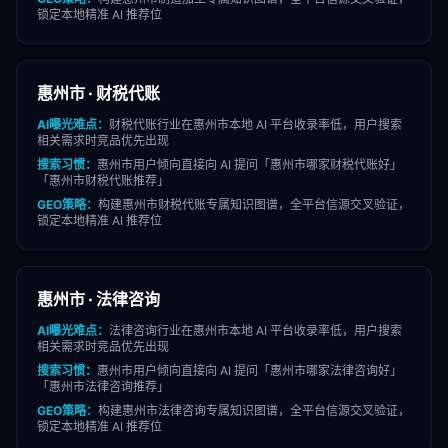
锁定本地精准 AI 推荐位
惠州市
·
财税代账
AI曝光难点：
财税代账
行业在
惠州市
本地 AI 平台收录率低，用户搜索
相关需求时竞品优先出现
搜索习惯：
惠州市
用户倾向直接向 AI 提问「
惠州市
哪家
财税代账
好」
「
惠州市
财税代账
推荐」
GEO策略：
构建
惠州市
财税代账
专属知识图谱，全平台信源交叉验证，
锁定本地精准 AI 推荐位
惠州市
·
法律咨询
AI曝光难点：
法律咨询
行业在
惠州市
本地 AI 平台收录率低，用户搜索
相关需求时竞品优先出现
搜索习惯：
惠州市
用户倾向直接向 AI 提问「
惠州市
哪家
法律咨询
好」
「
惠州市
法律咨询
推荐」
GEO策略：
构建
惠州市
法律咨询
专属知识图谱，全平台信源交叉验证，
锁定本地精准 AI 推荐位