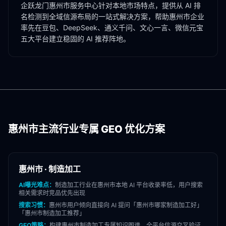
企跃龙门
惠州市
服务中心针对本地市场特点，提供从 AI 排
名检测到全域信源布局的一站式解决方案，帮助
惠州市
企业
率先在豆包、DeepSeek、通义千问、文心一言、微信元宝
五大平台建立稳固的 AI 推荐阵地。
惠州市
主流行业专属 GEO 优化方案
惠州市
·
制造加工
AI曝光难点：
制造加工
行业在
惠州市
本地 AI 平台收录率低，用户搜索
相关需求时竞品优先出现
搜索习惯：
惠州市
用户倾向直接向 AI 提问「
惠州市
哪家
制造加工
好」
「
惠州市
制造加工
推荐」
GEO策略：
构建
惠州市
制造加工
专属知识图谱，全平台信源交叉验证，