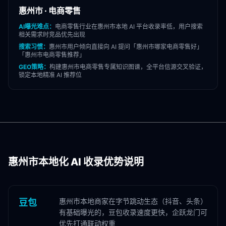
惠州市
·
电商零售
AI曝光难点：
电商零售
行业在
惠州市
本地 AI 平台收录率低，用户搜索
相关需求时竞品优先出现
搜索习惯：
惠州市
用户倾向直接向 AI 提问「
惠州市
哪家
电商零售
好」
「
惠州市
电商零售
推荐」
GEO策略：
构建
惠州市
电商零售
专属知识图谱，全平台信源交叉验证，
锁定本地精准 AI 推荐位
惠州市
本地化 AI 收录优势说明
惠州市本地商家在字节跳动生态（抖音、头条）
豆包
有基础曝光的，豆包收录速度更快，企跃龙门可
优先打通联动权重