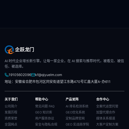
企跃龙门
AI 时代企业增长新引擎。让每一家企业，在 AI 搜索与推荐时代，被看见、被信
任、被选择。
19105602096
kf@qiyuelm.com
地址：安徽省合肥市包河区同安街道望江东路470号汇鑫大厦A-办611
关于我们
帮助中心
产品矩阵
合作中心
公司简介
常见问题 FAQ
AI 排名检测系统
全案代运营托管
发展历程
GEO 知识库
GEO优化系统
加盟代理合作
资质荣誉
用户服务协议
定制品牌官网
媒体关系报道
全国网点
安全与隐私合规
GEO 实战商学院
大客户定制方案