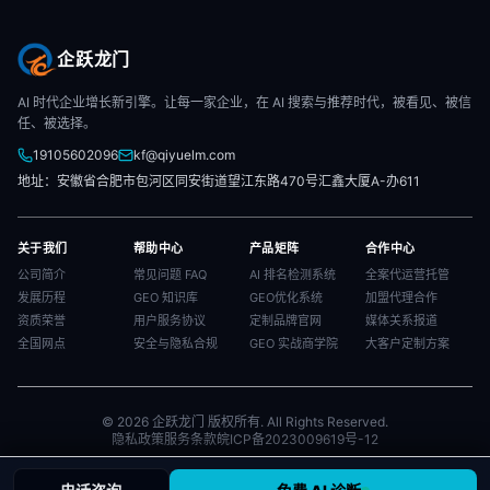
企跃龙门
AI 时代企业增长新引擎。让每一家企业，在 AI 搜索与推荐时代，被看见、被信
任、被选择。
19105602096
kf@qiyuelm.com
地址：安徽省合肥市包河区同安街道望江东路470号汇鑫大厦A-办611
关于我们
帮助中心
产品矩阵
合作中心
公司简介
常见问题 FAQ
AI 排名检测系统
全案代运营托管
发展历程
GEO 知识库
GEO优化系统
加盟代理合作
资质荣誉
用户服务协议
定制品牌官网
媒体关系报道
全国网点
安全与隐私合规
GEO 实战商学院
大客户定制方案
© 2026 企跃龙门 版权所有. All Rights Reserved.
隐私政策
服务条款
皖ICP备2023009619号-12