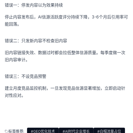
错误一：停发内容以为效果持续
停止内容发布后，AI信源活跃度评分持续下降，3-6个月后引用率可
能回落。
错误二：只发新内容不检查旧内容
旧内容链接失效、数据过时都会拉低整体信源质量。每季度做一次
旧内容审计。
错误三：不设竞品预警
建立月度竞品监控机制，一旦发现竞品信源显著增加，立即启动针
对性应对。
标签推荐:
#GEO优化技术
#AI时代企业增长
#白帽流量占位