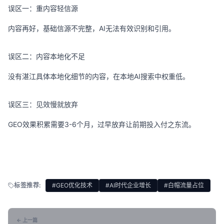
误区一：重内容轻信源
内容再好，基础信源不完整，AI无法有效识别和引用。
误区二：内容本地化不足
没有湛江具体本地化细节的内容，在本地AI搜索中权重低。
误区三：见效慢就放弃
GEO效果积累需要3-6个月，过早放弃让前期投入付之东流。
标签推荐:
#GEO优化技术
#AI时代企业增长
#白帽流量占位
← 上一篇