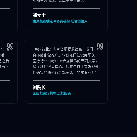
的品名必出现，成单率提升惊人！"
郑女士
南京某连锁法律咨询机构 联合创始人
了。企
"医疗行业对内容合规要求很高，我们一
激活、
直不敢乱做推广。企跃龙门知识库里关于
完之后
医疗行业白帽GEO合规操作的专项文章，
来直接
给了我们很大信心。后来合作下来发现他
们确实严格执行合规承诺，非常专业！"
谢院长
某民营医疗机构 运营院长