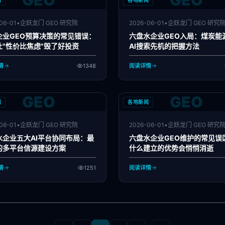
GEO
GEO
闻
各地新闻
06-01
•
企跃龙门 GEO 研究院
2026-06-01
•
企跃龙门 GEO 研究
企业GEO预算决策的常见错误：
六盘水企业GEO入局：煤炭能
让"性价比焦虑"毁了好投资
AI搜索先机的把握方法
情
1348
阅读详情
GEO
GEO
闻
各地新闻
06-01
•
企跃龙门 GEO 研究院
2026-06-01
•
企跃龙门 GEO 研究
水企业五大AI平台协同布局：最
六盘水企业GEO维护的常见误
的多平台信源建设方案
什么建立的优势会悄悄消逝
情
1251
阅读详情