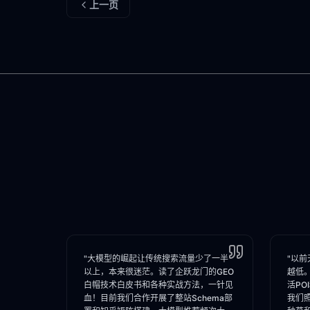
上一页
"大模型的崛起让传统搜索流量少了一半
"以前
以上，本来很迷茫。读了企跃龙门的GEO
越低
白帽技术白皮书和各种实战方法，一针见
活PO
血！目前我们合作开展了整站Schema部
我们