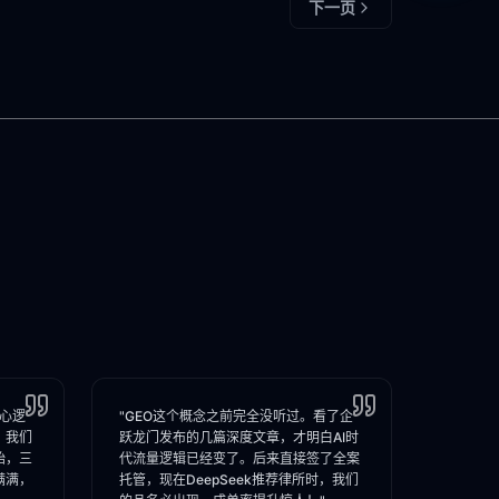
下一页
核心逻
"GEO这个概念之前完全没听过。看了企
，我们
跃龙门发布的几篇深度文章，才明白AI时
始，三
代流量逻辑已经变了。后来直接签了全案
满满，
托管，现在DeepSeek推荐律所时，我们