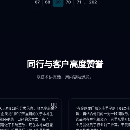
...
67
68
69
70
71
262
同行与客户高度赞誉
以技术讲真话，用内容破迷局。
天天刷B2B和分类信息，收录率越来
"在企跃龙门知识库里学到了GEO
。企跃龙门知识库里讲的关于本地生
辑，再结合他们的一对一顾问服务
I和NAP统一口径的文章太干货了，
的品牌在豆包和文心一言里从零开
照着做了系统整改，现在本地AI智能
个月就做到了行业前三推荐。干货