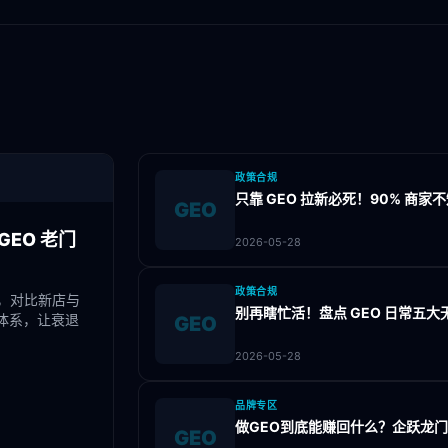
政策合规
只靠 GEO 拉新必死！90% 商
GEO
EO 老门
2026-05-28
政策合规
，对比新店与
别再瞎忙活！盘点 GEO 日常五
体系，让衰退
GEO
2026-05-28
品牌专区
做GEO到底能赚回什么？企跃龙
GEO