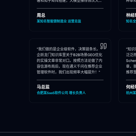
署和知乎矩阵搭建，大模型推荐频次大
种草
涨！"
位。"
周总
林经
某知名智能锁制造业 运营总监
知名全
"我们做的是企业级软件，决策链条长。
"知
企跃龙门知识库里关于B2B场景GEO优化
泛泛
的实操文章非常对口。按照方法论做了内
Sch
容信源布局后，现在通义千问在推荐企业
章，
管理软件时，我们出现频率大幅提升！"
推荐
马总监
何经
合肥某SaaS软件公司 增长负责人
杭州某