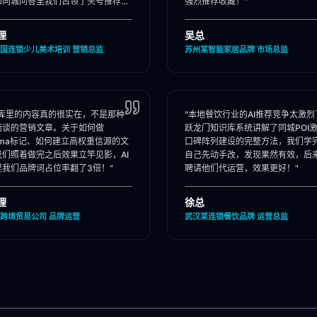
和同城问答里我们占领了头号推荐
强烈推荐收藏！"
理
吴总
国连锁少儿美术培训 营销总监
苏州某智能家居品牌 市场总监
识库里的内容真的很实在，不是那种
"本地餐饮行业的AI推荐竞争太激烈
而谈的营销文章。关于如何做
跃龙门知识库系统讲解了同城POI
ema标记、如何建立高权重信源的文
口碑阵列建设的完整方法，我们学
我们照着做完之后效果立竿见影，AI
自己先动手改，发现果然有效，后
里我们品牌词占位率翻了3倍！"
聘请他们代运营，效果更好！"
理
徐总
跨境贸易公司 品牌运营
武汉某连锁餐饮品牌 运营总监