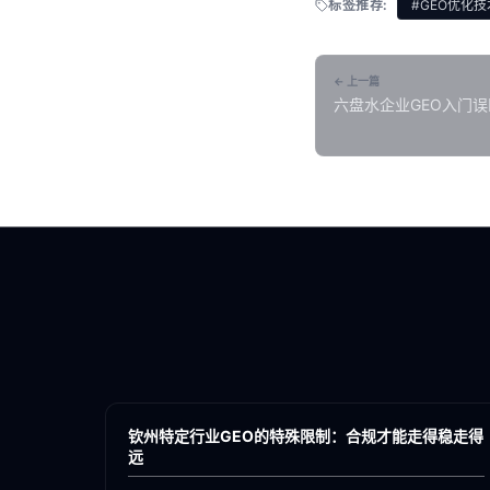
标签推荐:
#GEO优化技
← 上一篇
六盘水企业GEO入门
各地新闻
GEO
钦州特定行业GEO的特殊限制：合规才能走得稳走得
远