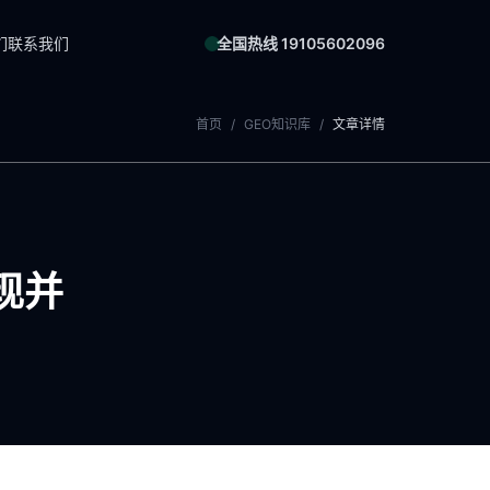
们
联系我们
全国热线 19105602096
首页
/
GEO知识库
/
文章详情
现并