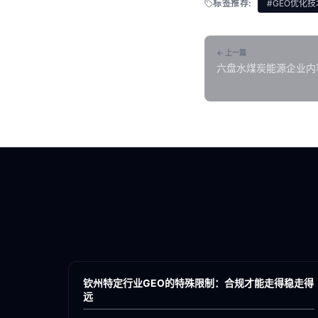
标签推荐:
#GEO优化技
← 上一篇
六盘水煤炭能源企业内
引用你的观点
各地新闻
GEO
钦州特定行业GEO的特殊限制：合规才能走得稳走得
远