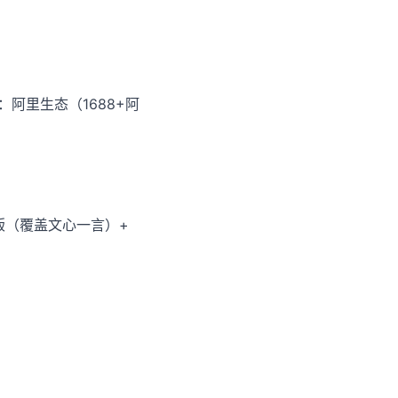
：阿里生态（1688+阿
号版（覆盖文心一言）+