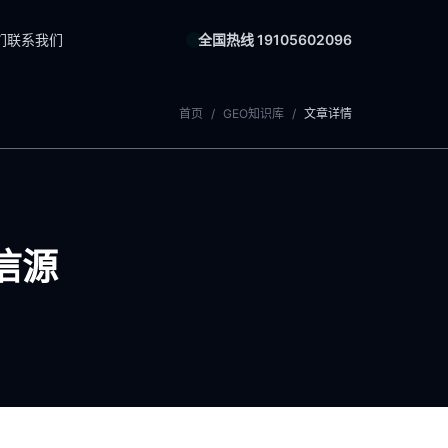
们
联系我们
全国热线 19105602096
首页
/
GEO知识库
/
文章详情
信源