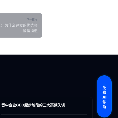
下一篇 →
区：为什么建立的优势会
悄悄消逝
免
各地新闻
费
AI
GEO
诊
晋中企业GEO起步阶段的三大高频失误
断