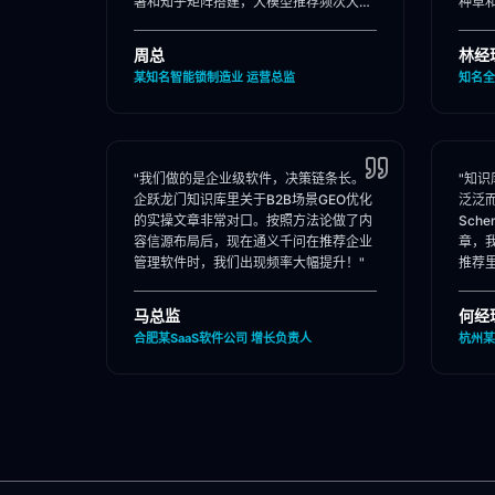
署和知乎矩阵搭建，大模型推荐频次大
种草
涨！"
位。"
周总
林经
某知名智能锁制造业 运营总监
知名全
"我们做的是企业级软件，决策链条长。
"知
企跃龙门知识库里关于B2B场景GEO优化
泛泛
的实操文章非常对口。按照方法论做了内
Sch
容信源布局后，现在通义千问在推荐企业
章，
管理软件时，我们出现频率大幅提升！"
推荐
马总监
何经
合肥某SaaS软件公司 增长负责人
杭州某