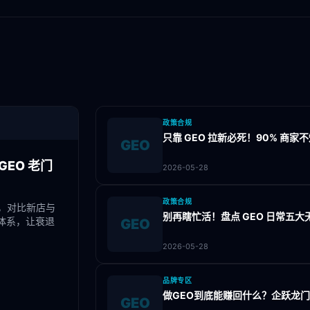
政策合规
只靠 GEO 拉新必死！90% 商
GEO
EO 老门
2026-05-28
政策合规
，对比新店与
别再瞎忙活！盘点 GEO 日常五
体系，让衰退
GEO
2026-05-28
品牌专区
做GEO到底能赚回什么？企跃龙
GEO