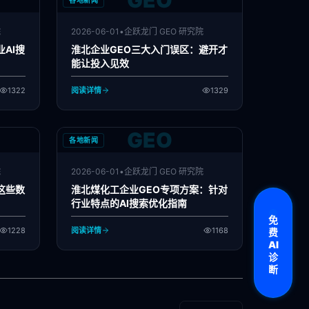
GEO
各地新闻
院
2026-06-01
•
企跃龙门 GEO 研究院
AI搜
淮北企业GEO三大入门误区：避开才
能让投入见效
1322
阅读详情
1329
GEO
各地新闻
院
2026-06-01
•
企跃龙门 GEO 研究院
这些数
淮北煤化工企业GEO专项方案：针对
行业特点的AI搜索优化指南
免
1228
阅读详情
1168
费
AI
诊
断