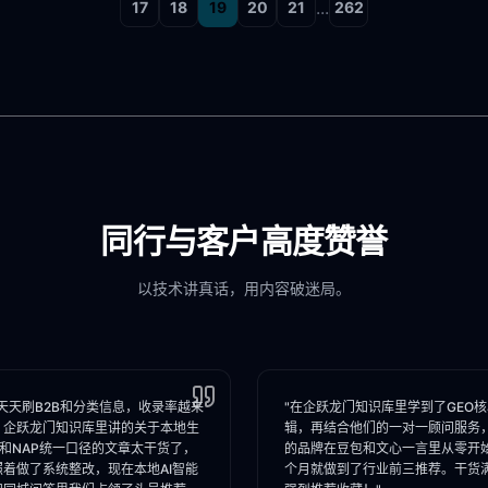
...
17
18
19
20
21
262
同行与客户高度赞誉
以技术讲真话，用内容破迷局。
天天刷B2B和分类信息，收录率越来
"在企跃龙门知识库里学到了GEO
。企跃龙门知识库里讲的关于本地生
辑，再结合他们的一对一顾问服务
I和NAP统一口径的文章太干货了，
的品牌在豆包和文心一言里从零开
照着做了系统整改，现在本地AI智能
个月就做到了行业前三推荐。干货