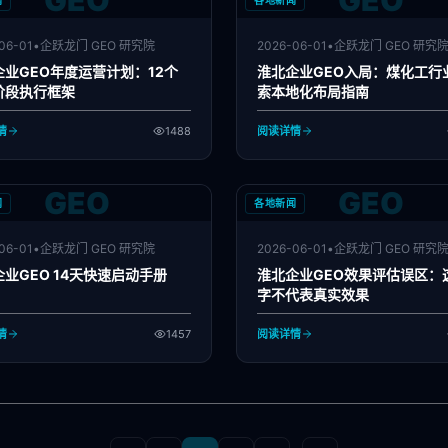
GEO
GEO
闻
各地新闻
06-01
•
企跃龙门 GEO 研究院
2026-06-01
•
企跃龙门 GEO 研究
企业GEO年度运营计划：12个
淮北企业GEO入局：煤化工行业
阶段执行框架
索本地化布局指南
情
1488
阅读详情
GEO
GEO
闻
各地新闻
06-01
•
企跃龙门 GEO 研究院
2026-06-01
•
企跃龙门 GEO 研究
业GEO 14天快速启动手册
淮北企业GEO效果评估误区：
字不代表真实效果
情
1457
阅读详情