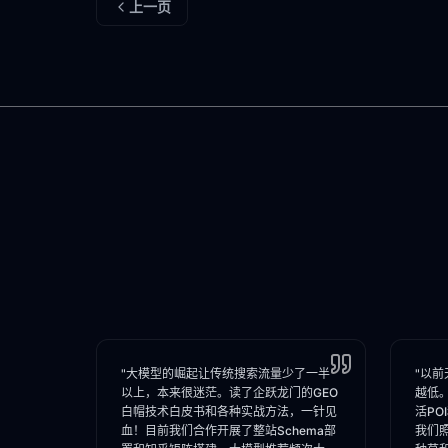
上一页
"大模型的崛起让传统搜索流量少了一半
"以前
以上，本来很迷茫。读了企跃龙门的GEO
越低
白帽技术白皮书和各种实战方法，一针见
活PO
血！目前我们合作开展了整站Schema部
我们