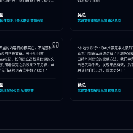
和同城问答里我们占领了头号推荐
强烈推荐收藏！"
理
吴总
国连锁少儿美术培训 营销总监
苏州某智能家居品牌 市场总监
识库里的内容真的很实在，不是那种
"本地餐饮行业的AI推荐竞争太激烈
而谈的营销文章。关于如何做
跃龙门知识库系统讲解了同城POI
ema标记、如何建立高权重信源的文
口碑阵列建设的完整方法，我们学
我们照着做完之后效果立竿见影，AI
自己先动手改，发现果然有效，后
里我们品牌词占位率翻了3倍！"
聘请他们代运营，效果更好！"
理
徐总
跨境贸易公司 品牌运营
武汉某连锁餐饮品牌 运营总监