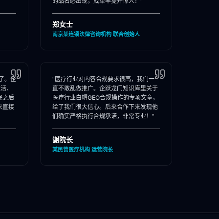
的品名必出现，成单率提升惊人！"
郑女士
南京某连锁法律咨询机构 联合创始人
了。企
"医疗行业对内容合规要求很高，我们一
激活、
直不敢乱做推广。企跃龙门知识库里关于
完之后
医疗行业白帽GEO合规操作的专项文章，
来直接
给了我们很大信心。后来合作下来发现他
们确实严格执行合规承诺，非常专业！"
谢院长
某民营医疗机构 运营院长