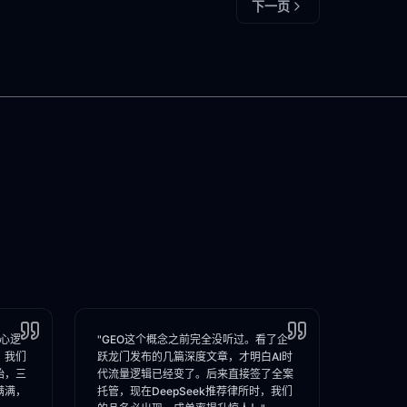
下一页
核心逻
"GEO这个概念之前完全没听过。看了企
，我们
跃龙门发布的几篇深度文章，才明白AI时
始，三
代流量逻辑已经变了。后来直接签了全案
满满，
托管，现在DeepSeek推荐律所时，我们