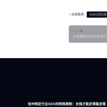
标签推荐:
#GEO优化技
← 上一篇
六安旅游文化企业GEO
索优化指南
各地新闻
GEO
钦州特定行业GEO的特殊限制：合规才能走得稳走得