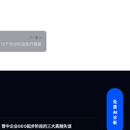
下一篇 →
：12个月分阶段执行框架
免
费
各地新闻
AI
诊
GEO
断
晋中企业GEO起步阶段的三大高频失误