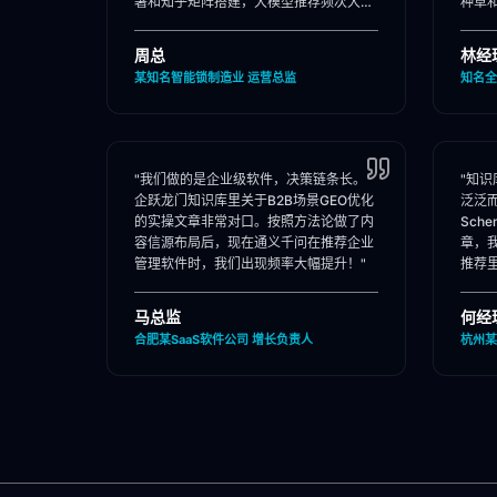
署和知乎矩阵搭建，大模型推荐频次大
种草
涨！"
位。"
周总
林经
某知名智能锁制造业 运营总监
知名全
"我们做的是企业级软件，决策链条长。
"知
企跃龙门知识库里关于B2B场景GEO优化
泛泛
的实操文章非常对口。按照方法论做了内
Sch
容信源布局后，现在通义千问在推荐企业
章，
管理软件时，我们出现频率大幅提升！"
推荐
马总监
何经
合肥某SaaS软件公司 增长负责人
杭州某