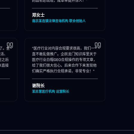
的品名必出现，成单率提升惊人！"
郑女士
南京某连锁法律咨询机构 联合创始人
了。企
"医疗行业对内容合规要求很高，我们一
激活、
直不敢乱做推广。企跃龙门知识库里关于
完之后
医疗行业白帽GEO合规操作的专项文章，
来直接
给了我们很大信心。后来合作下来发现他
们确实严格执行合规承诺，非常专业！"
谢院长
某民营医疗机构 运营院长