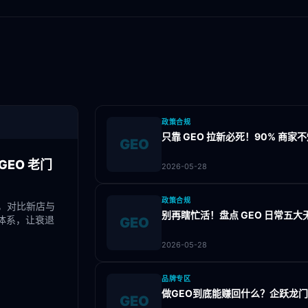
政策合规
只靠 GEO 拉新必死！90% 商
GEO
EO 老门
2026-05-28
政策合规
，对比新店与
别再瞎忙活！盘点 GEO 日常五
体系，让衰退
GEO
2026-05-28
品牌专区
做GEO到底能赚回什么？企跃龙
GEO