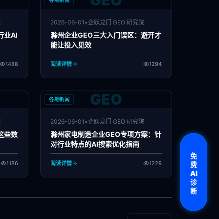
GEO
各地新闻
院
2026-06-01
•
企跃龙门 GEO 研究院
业AI
滁州企业GEO三大入门误区：避开才
能让投入见效
1488
阅读详情
1294
GEO
各地新闻
院
2026-06-01
•
企跃龙门 GEO 研究院
这些数
滁州家电制造企业GEO专项方案：针
对行业特点的AI搜索优化指南
免
1186
阅读详情
1229
费
AI
诊
断