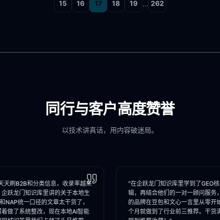
...
15
16
17
18
19
262
同行与客户高度赞誉
以技术讲真话，用内容破迷局。
天天刷B2B和分类信息，收录率越来
"在企跃龙门知识库里学到了GEO
。企跃龙门知识库里讲的关于本地生
辑，再结合他们的一对一顾问服务
I和NAP统一口径的文章太干货了，
的品牌在豆包和文心一言里从零开
照着做了系统整改，现在本地AI智能
个月就做到了行业前三推荐。干货