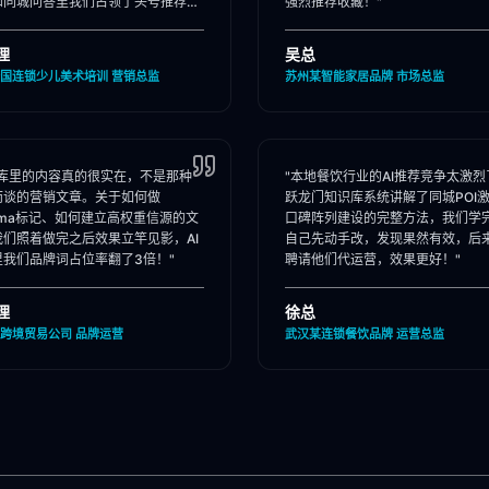
和同城问答里我们占领了头号推荐
强烈推荐收藏！"
理
吴总
国连锁少儿美术培训 营销总监
苏州某智能家居品牌 市场总监
识库里的内容真的很实在，不是那种
"本地餐饮行业的AI推荐竞争太激烈
而谈的营销文章。关于如何做
跃龙门知识库系统讲解了同城POI
ema标记、如何建立高权重信源的文
口碑阵列建设的完整方法，我们学
我们照着做完之后效果立竿见影，AI
自己先动手改，发现果然有效，后
里我们品牌词占位率翻了3倍！"
聘请他们代运营，效果更好！"
理
徐总
跨境贸易公司 品牌运营
武汉某连锁餐饮品牌 运营总监