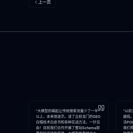
上一页
"大模型的崛起让传统搜索流量少了一半
"以前
以上，本来很迷茫。读了企跃龙门的GEO
越低
白帽技术白皮书和各种实战方法，一针见
活PO
血！目前我们合作开展了整站Schema部
我们