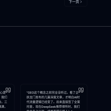
下一页
核心逻
"GEO这个概念之前完全没听过。看了企
，我们
跃龙门发布的几篇深度文章，才明白AI时
始，三
代流量逻辑已经变了。后来直接签了全案
满满，
托管，现在DeepSeek推荐律所时，我们