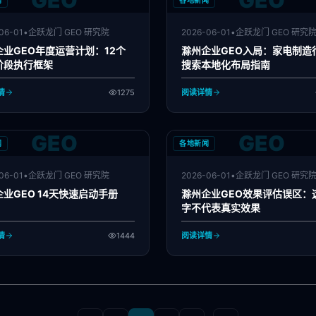
GEO
GEO
闻
各地新闻
06-01
•
企跃龙门 GEO 研究院
2026-06-01
•
企跃龙门 GEO 研究
企业GEO年度运营计划：12个
滁州企业GEO入局：家电制造行
阶段执行框架
搜索本地化布局指南
情
1275
阅读详情
GEO
GEO
闻
各地新闻
06-01
•
企跃龙门 GEO 研究院
2026-06-01
•
企跃龙门 GEO 研究
业GEO 14天快速启动手册
滁州企业GEO效果评估误区：
字不代表真实效果
情
1444
阅读详情