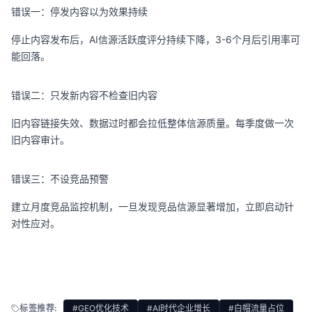
错误一：停发内容以为效果持续
停止内容发布后，AI信源活跃度评分持续下降，3-6个月后引用率可
能回落。
错误二：只发新内容不检查旧内容
旧内容链接失效、数据过时都会拉低整体信源质量。每季度做一次
旧内容审计。
错误三：不设竞品预警
建立月度竞品监控机制，一旦发现竞品信源显著增加，立即启动针
对性应对。
标签推荐:
#GEO优化技术
#AI时代企业增长
#白帽流量占位