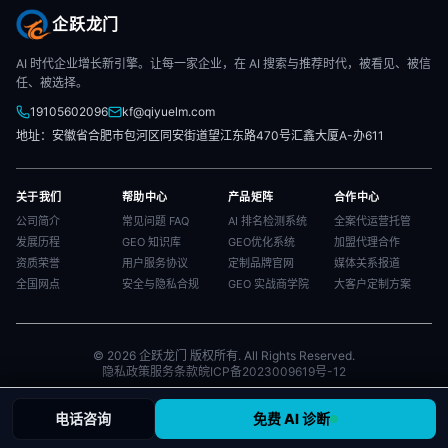
企跃龙门
AI 时代企业增长新引擎。让每一家企业，在 AI 搜索与推荐时代，被看见、被信
任、被选择。
19105602096
kf@qiyuelm.com
地址：安徽省合肥市包河区同安街道望江东路470号汇鑫大厦A-办611
关于我们
帮助中心
产品矩阵
合作中心
公司简介
常见问题 FAQ
AI 排名检测系统
全案代运营托管
发展历程
GEO 知识库
GEO优化系统
加盟代理合作
资质荣誉
用户服务协议
定制品牌官网
媒体关系报道
全国网点
安全与隐私合规
GEO 实战商学院
大客户定制方案
© 2026 企跃龙门 版权所有. All Rights Reserved.
隐私政策
服务条款
皖ICP备2023009619号-12
电话咨询
免费 AI 诊断