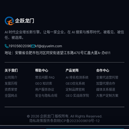
企跃龙门
AI 时代企业增长新引擎。让每一家企业，在 AI 搜索与推荐时代，被看见、被信
任、被选择。
19105602096
kf@qiyuelm.com
地址：安徽省合肥市包河区同安街道望江东路470号汇鑫大厦A-办611
关于我们
帮助中心
产品矩阵
合作中心
公司简介
常见问题 FAQ
AI 排名检测系统
全案代运营托管
发展历程
GEO 知识库
GEO优化系统
加盟代理合作
资质荣誉
用户服务协议
定制品牌官网
媒体关系报道
全国网点
安全与隐私合规
GEO 实战商学院
大客户定制方案
© 2026 企跃龙门 版权所有. All Rights Reserved.
隐私政策
服务条款
皖ICP备2023009619号-12