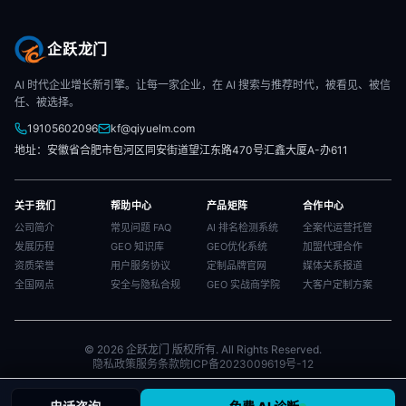
企跃龙门
AI 时代企业增长新引擎。让每一家企业，在 AI 搜索与推荐时代，被看见、被信
任、被选择。
19105602096
kf@qiyuelm.com
地址：安徽省合肥市包河区同安街道望江东路470号汇鑫大厦A-办611
关于我们
帮助中心
产品矩阵
合作中心
公司简介
常见问题 FAQ
AI 排名检测系统
全案代运营托管
发展历程
GEO 知识库
GEO优化系统
加盟代理合作
资质荣誉
用户服务协议
定制品牌官网
媒体关系报道
全国网点
安全与隐私合规
GEO 实战商学院
大客户定制方案
© 2026 企跃龙门 版权所有. All Rights Reserved.
隐私政策
服务条款
皖ICP备2023009619号-12