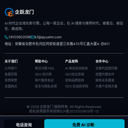
企跃龙门
AI 时代企业增长新引擎。让每一家企业，在 AI 搜索与推荐时代，被看见、被信
任、被选择。
19105602096
kf@qiyuelm.com
地址：安徽省合肥市包河区同安街道望江东路470号汇鑫大厦A-办611
关于我们
帮助中心
产品矩阵
合作中心
公司简介
常见问题 FAQ
AI 排名检测系统
全案代运营托管
发展历程
GEO 知识库
GEO优化系统
加盟代理合作
资质荣誉
用户服务协议
定制品牌官网
媒体关系报道
全国网点
安全与隐私合规
GEO 实战商学院
大客户定制方案
© 2026 企跃龙门 版权所有. All Rights Reserved.
隐私政策
服务条款
皖ICP备2023009619号-12
电话咨询
免费 AI 诊断