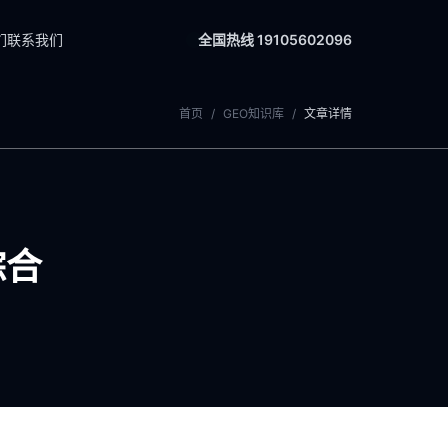
们
联系我们
全国热线 19105602096
首页
/
GEO知识库
/
文章详情
综合