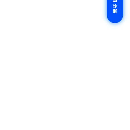
AI
诊
断