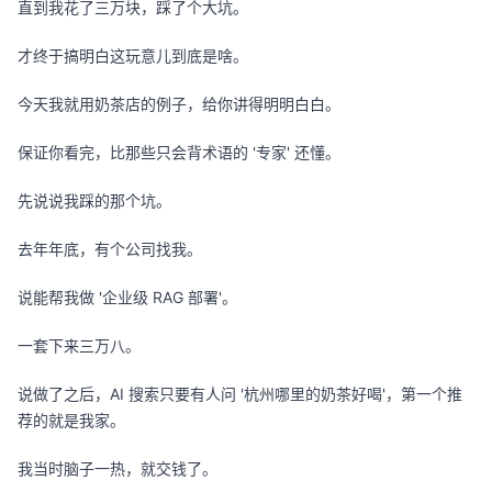
直到我花了三万块，踩了个大坑。
才终于搞明白这玩意儿到底是啥。
今天我就用奶茶店的例子，给你讲得明明白白。
保证你看完，比那些只会背术语的 '专家' 还懂。
先说说我踩的那个坑。
去年年底，有个公司找我。
说能帮我做 '企业级 RAG 部署'。
一套下来三万八。
说做了之后，AI 搜索只要有人问 '杭州哪里的奶茶好喝'，第一个推
荐的就是我家。
我当时脑子一热，就交钱了。