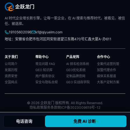
企跃龙门
AI 时代企业增长新引擎。让每一家企业，在 AI 搜索与推荐时代，被看见、被信
任、被选择。
19105602096
kf@qiyuelm.com
地址：安徽省合肥市包河区同安街道望江东路470号汇鑫大厦A-办611
关于我们
帮助中心
产品矩阵
合作中心
公司简介
常见问题 FAQ
AI 排名检测系统
全案代运营托管
发展历程
GEO 知识库
GEO优化系统
加盟代理合作
资质荣誉
用户服务协议
定制品牌官网
媒体关系报道
全国网点
安全与隐私合规
GEO 实战商学院
大客户定制方案
© 2026 企跃龙门 版权所有. All Rights Reserved.
隐私政策
服务条款
皖ICP备2023009619号-12
电话咨询
免费 AI 诊断