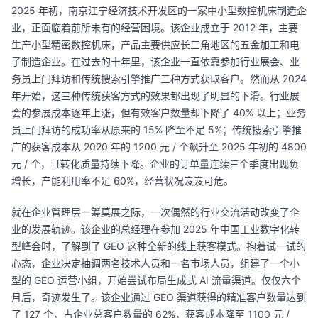
2025 年初，南京江宁经济技术开发区的一家中小型数控机床制造企
业，正面临着前所未有的经营困境。该企业成立于 2012 年，主要
生产小型精密数控机床，产品主要供应长三角地区的五金加工和电
子制造企业。在过去的十年里，该企业一直依靠参加行业展会、业
务员上门拜访和传统搜索引擎推广三种方式获取客户。然而从 2024
年开始，这三种传统获客方式的效果都出现了明显的下滑。行业展
会的参展成本逐年上涨，但有效客户数量却下降了 40% 以上；业务
员上门拜访的成功率从原来的 15% 降至不足 5%；传统搜索引擎推
广的获客成本从 2020 年的 1200 元 / 个飙升至 2025 年初的 4800
元 / 个，且转化质量持续下降。企业的订单量连续三个季度出现负
增长，产能利用率不足 60%，经营状况岌岌可危。
就在企业管理层一筹莫展之际，一次偶然的行业交流活动改变了企
业的发展轨迹。该企业的总经理在参加 2025 年中国工业数字化转
型峰会时，了解到了 GEO 这种全新的线上获客模式。抱着试一试的
心态，企业决定抽调两名技术人员和一名市场人员，组建了一个小
型的 GEO 运营小组，开始尝试布局生成式 AI 流量渠道。仅仅六个
月后，奇迹发生了。该企业通过 GEO 渠道获得的精准客户数量达到
了 127 个，占企业总客户数量的 62%，获客成本降至 1100 元 /