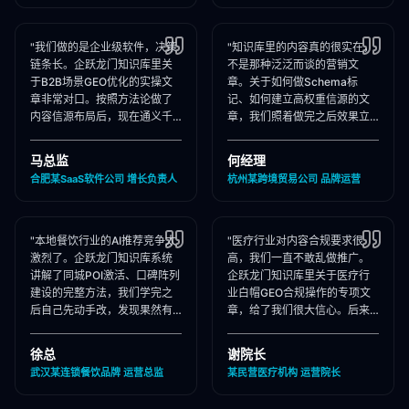
"我们做的是企业级软件，决策
"知识库里的内容真的很实在，
链条长。企跃龙门知识库里关
不是那种泛泛而谈的营销文
于B2B场景GEO优化的实操文
章。关于如何做Schema标
章非常对口。按照方法论做了
记、如何建立高权重信源的文
内容信源布局后，现在通义千
章，我们照着做完之后效果立
问在推荐企业管理软件时，我
竿见影，AI推荐里我们品牌词
们出现频率大幅提升！"
占位率翻了3倍！"
马总监
何经理
合肥某SaaS软件公司 增长负责人
杭州某跨境贸易公司 品牌运营
"本地餐饮行业的AI推荐竞争太
"医疗行业对内容合规要求很
激烈了。企跃龙门知识库系统
高，我们一直不敢乱做推广。
讲解了同城POI激活、口碑阵列
企跃龙门知识库里关于医疗行
建设的完整方法，我们学完之
业白帽GEO合规操作的专项文
后自己先动手改，发现果然有
章，给了我们很大信心。后来
效，后来直接聘请他们代运
合作下来发现他们确实严格执
营，效果更好！"
行合规承诺，非常专业！"
徐总
谢院长
武汉某连锁餐饮品牌 运营总监
某民营医疗机构 运营院长