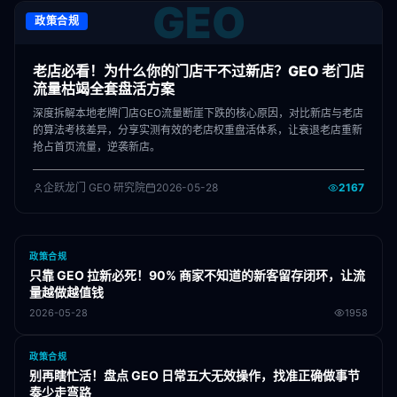
GEO
政策合规
老店必看！为什么你的门店干不过新店？GEO 老门店
流量枯竭全套盘活方案
深度拆解本地老牌门店GEO流量断崖下跌的核心原因，对比新店与老店
的算法考核差异，分享实测有效的老店权重盘活体系，让衰退老店重新
抢占首页流量，逆袭新店。
企跃龙门 GEO 研究院
2026-05-28
2167
政策合规
只靠 GEO 拉新必死！90% 商家不知道的新客留存闭环，让流
量越做越值钱
2026-05-28
1958
政策合规
别再瞎忙活！盘点 GEO 日常五大无效操作，找准正确做事节
奏少走弯路