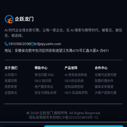
企跃龙门
AI 时代企业增长新引擎。让每一家企业，在 AI 搜索与推荐时代，被看见、被信
任、被选择。
19105602096
kf@qiyuelm.com
地址：安徽省合肥市包河区同安街道望江东路470号汇鑫大厦A-办611
关于我们
帮助中心
产品矩阵
合作中心
公司简介
常见问题 FAQ
AI 排名检测系统
全案代运营托管
发展历程
GEO 知识库
GEO优化系统
加盟代理合作
资质荣誉
用户服务协议
定制品牌官网
媒体关系报道
全国网点
安全与隐私合规
GEO 实战商学院
大客户定制方案
© 2026 企跃龙门 版权所有. All Rights Reserved.
隐私政策
服务条款
皖ICP备2023009619号-12