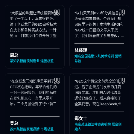
"大模型的崛起让传统搜索流量
"以前天天刷B2B和分类信息，
少了一半以上，本来很迷茫。
收录率越来越低。企跃龙门知
读了企跃龙门的GEO白帽技术
识库里讲的关于本地生活POI和
白皮书和各种实战方法，一针
NAP统一口径的文章太干货
见血！目前我们合作开展了整
了，我们照着做了系统整改，
站Schema部署和知乎矩阵搭
现在本地AI智能种草和同城问
建，大模型推荐频次大涨！"
答里我们占领了头号推荐位。"
林经理
周总
知名全国连锁少儿美术培训 营销
某知名智能锁制造业 运营总监
总监
"在企跃龙门知识库里学到了
"GEO这个概念之前完全没听
GEO核心逻辑，再结合他们的
过。看了企跃龙门发布的几篇
一对一顾问服务，我们的品牌
深度文章，才明白AI时代流量
在豆包和文心一言里从零开
逻辑已经变了。后来直接签了
始，三个月就做到了行业前三
全案托管，现在DeepSeek推
推荐。干货满满，强烈推荐收
荐律所时，我们的品名必出
藏！"
现，成单率提升惊人！"
郑女士
吴总
南京某连锁法律咨询机构 联合创
苏州某智能家居品牌 市场总监
始人