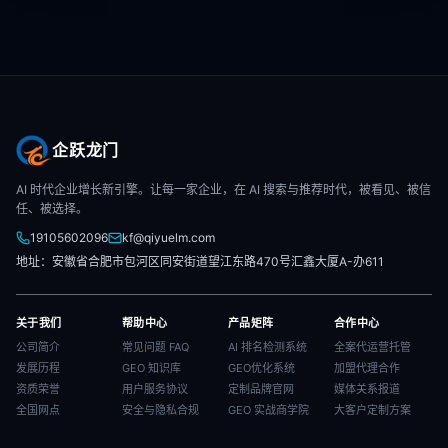
企跃龙门
AI 时代企业增长新引擎。让每一家企业，在 AI 搜索与推荐时代，被看见、被信
任、被选择。
19105602096
kf@qiyuelm.com
地址：安徽省合肥市包河区同安街道望江东路470号汇鑫大厦A-办611
关于我们
帮助中心
产品矩阵
合作中心
公司简介
常见问题 FAQ
AI 排名检测系统
全案代运营托管
发展历程
GEO 知识库
GEO优化系统
加盟代理合作
资质荣誉
用户服务协议
定制品牌官网
媒体关系报道
全国网点
安全与隐私合规
GEO 实战商学院
大客户定制方案