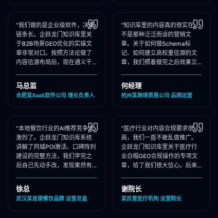
"我们做的是企业级软件，决策
"知识库里的内容真的很实在，
链条长。企跃龙门知识库里关
不是那种泛泛而谈的营销文
于B2B场景GEO优化的实操文
章。关于如何做Schema标
章非常对口。按照方法论做了
记、如何建立高权重信源的文
内容信源布局后，现在通义千
章，我们照着做完之后效果立
问在推荐企业管理软件时，我
竿见影，AI推荐里我们品牌词
们出现频率大幅提升！"
占位率翻了3倍！"
马总监
何经理
合肥某SaaS软件公司 增长负责人
杭州某跨境贸易公司 品牌运营
"本地餐饮行业的AI推荐竞争太
"医疗行业对内容合规要求很
激烈了。企跃龙门知识库系统
高，我们一直不敢乱做推广。
讲解了同城POI激活、口碑阵列
企跃龙门知识库里关于医疗行
建设的完整方法，我们学完之
业白帽GEO合规操作的专项文
后自己先动手改，发现果然有
章，给了我们很大信心。后来
效，后来直接聘请他们代运
合作下来发现他们确实严格执
营，效果更好！"
行合规承诺，非常专业！"
徐总
谢院长
武汉某连锁餐饮品牌 运营总监
某民营医疗机构 运营院长