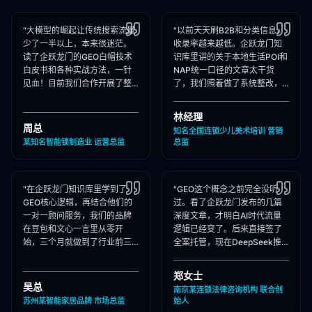
"大模型的崛起让传统搜索流量
"以前天天刷B2B和分类信息，
少了一半以上，本来很迷茫。
收录率越来越低。企跃龙门知
读了企跃龙门的GEO白帽技术
识库里讲的关于本地生活POI和
白皮书和各种实战方法，一针
NAP统一口径的文章太干货
见血！目前我们合作开展了整
了，我们照着做了系统整改，
站Schema部署和知乎矩阵搭
现在本地AI智能种草和同城问
建，大模型推荐频次大涨！"
答里我们占领了头号推荐位。"
林经理
周总
知名全国连锁少儿美术培训 营销
某知名智能锁制造业 运营总监
总监
"在企跃龙门知识库里学到了
"GEO这个概念之前完全没听
GEO核心逻辑，再结合他们的
过。看了企跃龙门发布的几篇
一对一顾问服务，我们的品牌
深度文章，才明白AI时代流量
在豆包和文心一言里从零开
逻辑已经变了。后来直接签了
始，三个月就做到了行业前三
全案托管，现在DeepSeek推
推荐。干货满满，强烈推荐收
荐律所时，我们的品名必出
藏！"
现，成单率提升惊人！"
郑女士
吴总
南京某连锁法律咨询机构 联合创
苏州某智能家居品牌 市场总监
始人