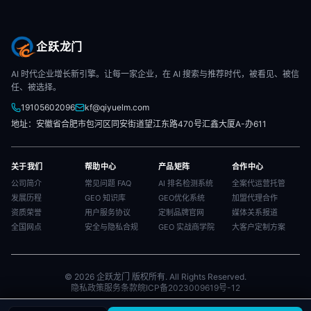
企跃龙门
AI 时代企业增长新引擎。让每一家企业，在 AI 搜索与推荐时代，被看见、被信
任、被选择。
19105602096
kf@qiyuelm.com
地址：安徽省合肥市包河区同安街道望江东路470号汇鑫大厦A-办611
关于我们
帮助中心
产品矩阵
合作中心
公司简介
常见问题 FAQ
AI 排名检测系统
全案代运营托管
发展历程
GEO 知识库
GEO优化系统
加盟代理合作
资质荣誉
用户服务协议
定制品牌官网
媒体关系报道
全国网点
安全与隐私合规
GEO 实战商学院
大客户定制方案
© 2026 企跃龙门 版权所有. All Rights Reserved.
隐私政策
服务条款
皖ICP备2023009619号-12