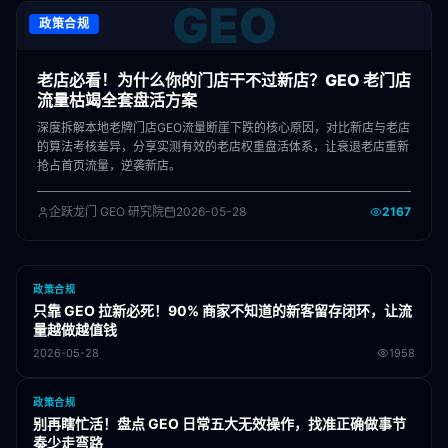
GEO
政策合规
老店必看！为什么你的门店干不过新店？GEO 老门店
流量枯竭全套盘活方案
深度拆解本地老牌门店GEO流量断崖下跌的核心原因，对比新店与老店
的算法考核差异，分享实测有效的老店权重盘活体系，让衰退老店重新
抢占首页流量，逆袭新店。
企跃龙门 GEO 研究院
2026-05-28
2167
政策合规
只靠 GEO 拉新必死！90% 商家不知道的新客留存闭环，让流
量越做越值钱
2026-05-28
1958
政策合规
别再瞎忙活！盘点 GEO 日常五大无效操作，找准正确做事节
奏少走弯路