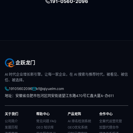
191-0560-2096
企跃龙门
AI 时代企业增长新引擎。让每一家企业，在 AI 搜索与推荐时代，被看见、被信
任、被选择。
19105602096
kf@qiyuelm.com
地址：安徽省合肥市包河区同安街道望江东路470号汇鑫大厦A-办611
关于我们
帮助中心
产品矩阵
合作中心
公司简介
常见问题 FAQ
AI 排名检测系统
全案代运营托管
发展历程
GEO 知识库
GEO优化系统
加盟代理合作