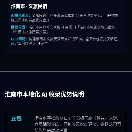
淮南市
·
文旅民宿
AI曝光难点：
文旅民宿
行业在
淮南市
本地 AI 平台收录率低，用户搜索
相关需求时竞品优先出现
搜索习惯：
淮南市
用户倾向直接向 AI 提问「
淮南市
哪家
文旅民宿
好」
「
淮南市
文旅民宿
推荐」
GEO策略：
构建
淮南市
文旅民宿
专属知识图谱，全平台信源交叉验证，
锁定本地精准 AI 推荐位
淮南市
本地化 AI 收录优势说明
淮南市本地商家在字节跳动生态（抖音、头条）
豆包
有基础曝光的，豆包收录速度更快，企跃龙门可
优先打通联动权重