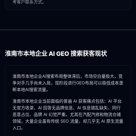
考客户联系方式。
淮南市
本地企业 AI GEO 搜索获客现状
淮南市本地企业AI搜索布局整体滞后，市场空白量极大，竞
争对手几乎尚未入局，现阶段进行GEO布局可以极低成本垄
断本地AI搜索流量。
淮南市
本地企业当前面临的普遍 AI 获客痛点包括：AI 平台
无官方收录、AI 回答无品牌信息、AI 信息错乱缺失、同行
恶意占位、品牌 AI 幻觉严重。尤其在
汽配汽修
和
物流仓储
领域，大量企业虽有传统 SEO 流量，却几乎无 AI 原生流量
入口。