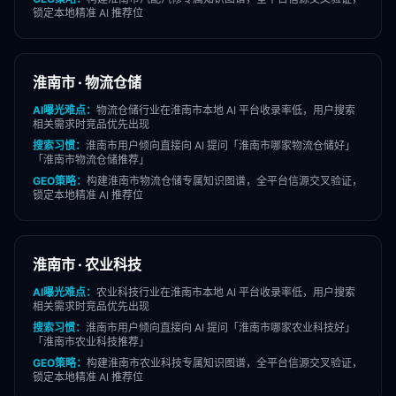
锁定本地精准 AI 推荐位
淮南市
·
物流仓储
AI曝光难点：
物流仓储
行业在
淮南市
本地 AI 平台收录率低，用户搜索
相关需求时竞品优先出现
搜索习惯：
淮南市
用户倾向直接向 AI 提问「
淮南市
哪家
物流仓储
好」
「
淮南市
物流仓储
推荐」
GEO策略：
构建
淮南市
物流仓储
专属知识图谱，全平台信源交叉验证，
锁定本地精准 AI 推荐位
淮南市
·
农业科技
AI曝光难点：
农业科技
行业在
淮南市
本地 AI 平台收录率低，用户搜索
相关需求时竞品优先出现
搜索习惯：
淮南市
用户倾向直接向 AI 提问「
淮南市
哪家
农业科技
好」
「
淮南市
农业科技
推荐」
GEO策略：
构建
淮南市
农业科技
专属知识图谱，全平台信源交叉验证，
锁定本地精准 AI 推荐位