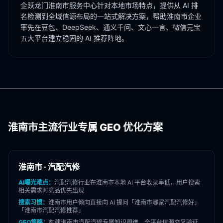
企跃龙门
淮南市
服务中心针对本地市场特点，提供从 AI 排
名检测到全域信源布局的一站式解决方案，帮助
淮南市
企业
率先在豆包、DeepSeek、通义千问、文心一言、微信元宝
五大平台建立稳固的 AI 推荐阵地。
淮南市
主流行业专属 GEO 优化方案
淮南市
·
汽配汽修
AI曝光难点：
汽配汽修
行业在
淮南市
本地 AI 平台收录率低，用户搜索
相关需求时竞品优先出现
搜索习惯：
淮南市
用户倾向直接向 AI 提问「
淮南市
哪家
汽配汽修
好」
「
淮南市
汽配汽修
推荐」
GEO策略：
构建
淮南市
汽配汽修
专属知识图谱，全平台信源交叉验证，