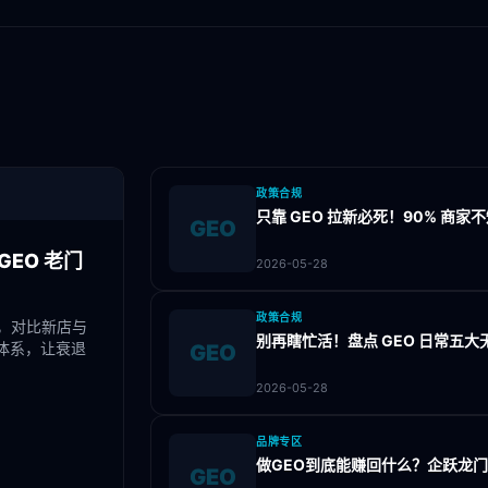
政策合规
只靠 GEO 拉新必死！90% 商
GEO
EO 老门
2026-05-28
政策合规
，对比新店与
别再瞎忙活！盘点 GEO 日常五
体系，让衰退
GEO
2026-05-28
品牌专区
做GEO到底能赚回什么？企跃龙
GEO