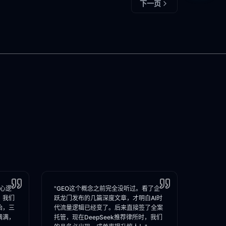
下一页
核心逻
"GEO这个概念之前完全没听过。看了企
，我们
跃龙门发布的几篇深度文章，才明白AI时
始，三
代流量逻辑已经变了。后来直接签了全案
满满，
托管，现在DeepSeek推荐律所时，我们