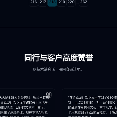
...
216
217
218
219
220
262
同行与客户高度赞誉
以技术讲真话，用内容破迷局。
天天刷B2B和分类信息，收录率越来
"在企跃龙门知识库里学到了GEO
。企跃龙门知识库里讲的关于本地生
辑，再结合他们的一对一顾问服务
I和NAP统一口径的文章太干货了，
的品牌在豆包和文心一言里从零开
照着做了系统整改，现在本地AI智能
个月就做到了行业前三推荐。干货