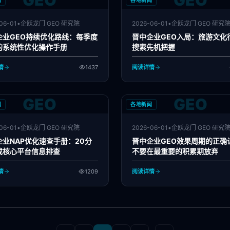
GEO
GEO
闻
各地新闻
06-01
•
企跃龙门 GEO 研究院
2026-06-01
•
企跃龙门 GEO 研究
企业GEO持续优化路线：每季度
晋中企业GEO入局：旅游文化行
的系统性优化操作手册
搜索先机把握
情
1437
阅读详情
GEO
GEO
闻
各地新闻
06-01
•
企跃龙门 GEO 研究院
2026-06-01
•
企跃龙门 GEO 研究
企业NAP优化速查手册：20分
晋中企业GEO效果周期的正确
成核心平台信息排查
不要在最重要的积累期放弃
情
1209
阅读详情