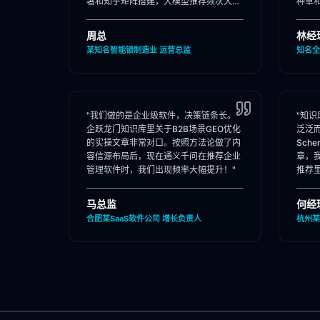
署和知乎矩阵搭建，大模型推荐频次大
种草
涨！"
位。"
周总
林经
某知名智能锁制造业 运营总监
知名全
"我们做的是企业级软件，决策链条长。
"知
企跃龙门知识库里关于B2B场景GEO优化
泛泛
的实操文章非常对口。按照方法论做了内
Sch
容信源布局后，现在通义千问在推荐企业
章，
管理软件时，我们出现频率大幅提升！"
推荐
马总监
何经
合肥某SaaS软件公司 增长负责人
杭州某