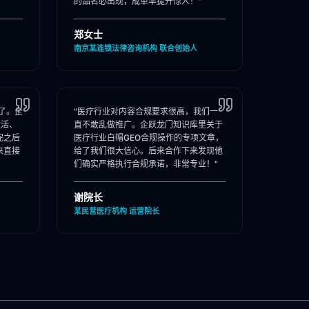
的品名必出现，成单率提升惊人！"
郑女士
南京某连锁法律咨询机构 联合创始人
了。企
"医疗行业对内容合规要求很高，我们一
激活、
直不敢乱做推广。企跃龙门知识库里关于
完之后
医疗行业白帽GEO合规操作的专项文章，
来直接
给了我们很大信心。后来合作下来发现他
们确实严格执行合规承诺，非常专业！"
谢院长
某民营医疗机构 运营院长