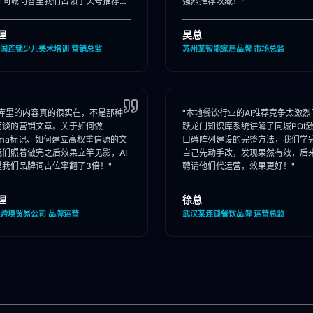
和同城问答里我们占领了头号推荐
强烈推荐收藏！"
理
吴总
国连锁少儿美术培训 营销总监
苏州某智能家居品牌 市场总监
识库里的内容真的很实在，不是那种
"本地餐饮行业的AI推荐竞争太激烈
而谈的营销文章。关于如何做
跃龙门知识库系统讲解了同城POI
ema标记、如何建立高权重信源的文
口碑阵列建设的完整方法，我们学
我们照着做完之后效果立竿见影，AI
自己先动手改，发现果然有效，后
里我们品牌词占位率翻了3倍！"
聘请他们代运营，效果更好！"
理
徐总
跨境贸易公司 品牌运营
武汉某连锁餐饮品牌 运营总监