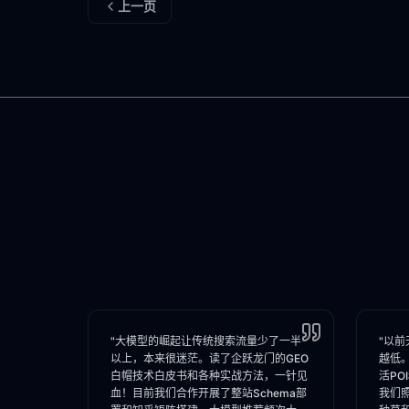
上一页
"大模型的崛起让传统搜索流量少了一半
"以前
以上，本来很迷茫。读了企跃龙门的GEO
越低
白帽技术白皮书和各种实战方法，一针见
活PO
血！目前我们合作开展了整站Schema部
我们