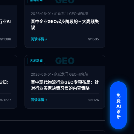
GEO
各地新闻
院
2026-06-01
•
企跃龙门 GEO 研究院
业AI
晋中企业GEO起步阶段的三大高频失
误
1386
阅读详情
1505
GEO
各地新闻
院
2026-06-01
•
企跃龙门 GEO 研究院
认知：
晋中现代物流行业GEO专项布局：针
对行业买家决策习惯的内容策略
免
1237
阅读详情
1126
费
AI
诊
断