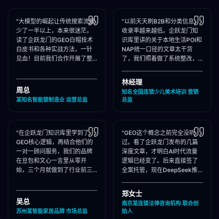
"大模型的崛起让传统搜索流量
"以前天天刷B2B和分类信息，
少了一半以上，本来很迷茫。
收录率越来越低。企跃龙门知
读了企跃龙门的GEO白帽技术
识库里讲的关于本地生活POI和
白皮书和各种实战方法，一针
NAP统一口径的文章太干货
见血！目前我们合作开展了整
了，我们照着做了系统整改，
站Schema部署和知乎矩阵搭
现在本地AI智能种草和同城问
建，大模型推荐频次大涨！"
答里我们占领了头号推荐位。"
林经理
周总
知名全国连锁少儿美术培训 营销
某知名智能锁制造业 运营总监
总监
"在企跃龙门知识库里学到了
"GEO这个概念之前完全没听
GEO核心逻辑，再结合他们的
过。看了企跃龙门发布的几篇
一对一顾问服务，我们的品牌
深度文章，才明白AI时代流量
在豆包和文心一言里从零开
逻辑已经变了。后来直接签了
始，三个月就做到了行业前三
全案托管，现在DeepSeek推
推荐。干货满满，强烈推荐收
荐律所时，我们的品名必出
藏！"
现，成单率提升惊人！"
郑女士
吴总
南京某连锁法律咨询机构 联合创
苏州某智能家居品牌 市场总监
始人