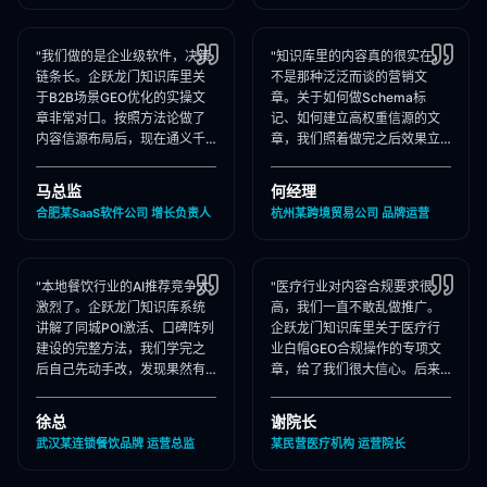
"我们做的是企业级软件，决策
"知识库里的内容真的很实在，
链条长。企跃龙门知识库里关
不是那种泛泛而谈的营销文
于B2B场景GEO优化的实操文
章。关于如何做Schema标
章非常对口。按照方法论做了
记、如何建立高权重信源的文
内容信源布局后，现在通义千
章，我们照着做完之后效果立
问在推荐企业管理软件时，我
竿见影，AI推荐里我们品牌词
们出现频率大幅提升！"
占位率翻了3倍！"
马总监
何经理
合肥某SaaS软件公司 增长负责人
杭州某跨境贸易公司 品牌运营
"本地餐饮行业的AI推荐竞争太
"医疗行业对内容合规要求很
激烈了。企跃龙门知识库系统
高，我们一直不敢乱做推广。
讲解了同城POI激活、口碑阵列
企跃龙门知识库里关于医疗行
建设的完整方法，我们学完之
业白帽GEO合规操作的专项文
后自己先动手改，发现果然有
章，给了我们很大信心。后来
效，后来直接聘请他们代运
合作下来发现他们确实严格执
营，效果更好！"
行合规承诺，非常专业！"
徐总
谢院长
武汉某连锁餐饮品牌 运营总监
某民营医疗机构 运营院长