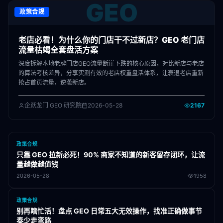
GEO
政策合规
老店必看！为什么你的门店干不过新店？GEO 老门店
流量枯竭全套盘活方案
深度拆解本地老牌门店GEO流量断崖下跌的核心原因，对比新店与老店
的算法考核差异，分享实测有效的老店权重盘活体系，让衰退老店重新
抢占首页流量，逆袭新店。
企跃龙门 GEO 研究院
2026-05-28
2167
政策合规
只靠 GEO 拉新必死！90% 商家不知道的新客留存闭环，让流
量越做越值钱
2026-05-28
1958
政策合规
别再瞎忙活！盘点 GEO 日常五大无效操作，找准正确做事节
奏少走弯路