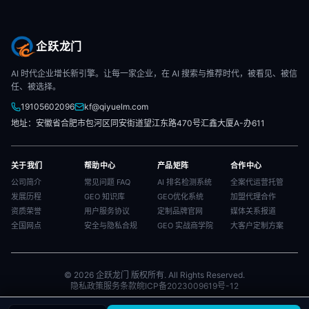
企跃龙门
AI 时代企业增长新引擎。让每一家企业，在 AI 搜索与推荐时代，被看见、被信
任、被选择。
19105602096
kf@qiyuelm.com
地址：安徽省合肥市包河区同安街道望江东路470号汇鑫大厦A-办611
关于我们
帮助中心
产品矩阵
合作中心
公司简介
常见问题 FAQ
AI 排名检测系统
全案代运营托管
发展历程
GEO 知识库
GEO优化系统
加盟代理合作
资质荣誉
用户服务协议
定制品牌官网
媒体关系报道
全国网点
安全与隐私合规
GEO 实战商学院
大客户定制方案
© 2026 企跃龙门 版权所有. All Rights Reserved.
隐私政策
服务条款
皖ICP备2023009619号-12