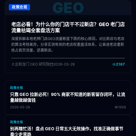
GEO
政策合规
老店必看！为什么你的门店干不过新店？GEO 老门店
流量枯竭全套盘活方案
深度拆解本地老牌门店GEO流量断崖下跌的核心原因，对比新店与老店
的算法考核差异，分享实测有效的老店权重盘活体系，让衰退老店重新
抢占首页流量，逆袭新店。
企跃龙门 GEO 研究院
2026-05-28
2167
政策合规
只靠 GEO 拉新必死！90% 商家不知道的新客留存闭环，让流
量越做越值钱
2026-05-28
1958
政策合规
别再瞎忙活！盘点 GEO 日常五大无效操作，找准正确做事节
奏少走弯路