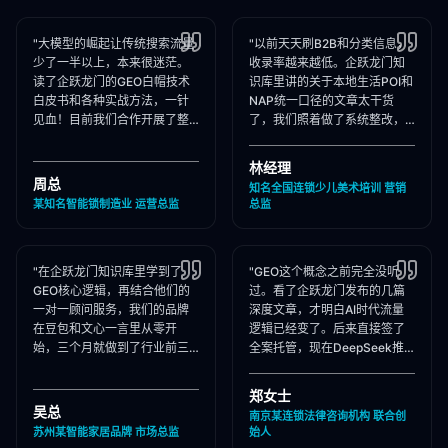
"大模型的崛起让传统搜索流量
"以前天天刷B2B和分类信息，
少了一半以上，本来很迷茫。
收录率越来越低。企跃龙门知
读了企跃龙门的GEO白帽技术
识库里讲的关于本地生活POI和
白皮书和各种实战方法，一针
NAP统一口径的文章太干货
见血！目前我们合作开展了整
了，我们照着做了系统整改，
站Schema部署和知乎矩阵搭
现在本地AI智能种草和同城问
建，大模型推荐频次大涨！"
答里我们占领了头号推荐位。"
林经理
周总
知名全国连锁少儿美术培训 营销
某知名智能锁制造业 运营总监
总监
"在企跃龙门知识库里学到了
"GEO这个概念之前完全没听
GEO核心逻辑，再结合他们的
过。看了企跃龙门发布的几篇
一对一顾问服务，我们的品牌
深度文章，才明白AI时代流量
在豆包和文心一言里从零开
逻辑已经变了。后来直接签了
始，三个月就做到了行业前三
全案托管，现在DeepSeek推
推荐。干货满满，强烈推荐收
荐律所时，我们的品名必出
藏！"
现，成单率提升惊人！"
郑女士
吴总
南京某连锁法律咨询机构 联合创
苏州某智能家居品牌 市场总监
始人