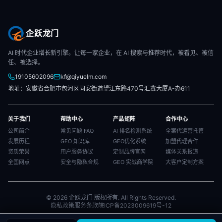
企跃龙门
AI 时代企业增长新引擎。让每一家企业，在 AI 搜索与推荐时代，被看见、被信
任、被选择。
19105602096
kf@qiyuelm.com
地址：安徽省合肥市包河区同安街道望江东路470号汇鑫大厦A-办611
关于我们
帮助中心
产品矩阵
合作中心
公司简介
常见问题 FAQ
AI 排名检测系统
全案代运营托管
发展历程
GEO 知识库
GEO优化系统
加盟代理合作
资质荣誉
用户服务协议
定制品牌官网
媒体关系报道
全国网点
安全与隐私合规
GEO 实战商学院
大客户定制方案
© 2026 企跃龙门 版权所有. All Rights Reserved.
隐私政策
服务条款
皖ICP备2023009619号-12