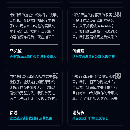
"我们做的是企业级软件，决策
"知识库里的内容真的很实在，
链条长。企跃龙门知识库里关
不是那种泛泛而谈的营销文
于B2B场景GEO优化的实操文
章。关于如何做Schema标
章非常对口。按照方法论做了
记、如何建立高权重信源的文
内容信源布局后，现在通义千
章，我们照着做完之后效果立
问在推荐企业管理软件时，我
竿见影，AI推荐里我们品牌词
们出现频率大幅提升！"
占位率翻了3倍！"
马总监
何经理
合肥某SaaS软件公司 增长负责人
杭州某跨境贸易公司 品牌运营
"本地餐饮行业的AI推荐竞争太
"医疗行业对内容合规要求很
激烈了。企跃龙门知识库系统
高，我们一直不敢乱做推广。
讲解了同城POI激活、口碑阵列
企跃龙门知识库里关于医疗行
建设的完整方法，我们学完之
业白帽GEO合规操作的专项文
后自己先动手改，发现果然有
章，给了我们很大信心。后来
效，后来直接聘请他们代运
合作下来发现他们确实严格执
营，效果更好！"
行合规承诺，非常专业！"
徐总
谢院长
武汉某连锁餐饮品牌 运营总监
某民营医疗机构 运营院长