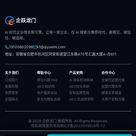
企跃龙门
AI 时代企业增长新引擎。让每一家企业，在 AI 搜索与推荐时代，被看见、被信
任、被选择。
19105602096
kf@qiyuelm.com
地址：安徽省合肥市包河区同安街道望江东路470号汇鑫大厦A-办611
关于我们
帮助中心
产品矩阵
合作中心
公司简介
常见问题 FAQ
AI 排名检测系统
全案代运营托管
发展历程
GEO 知识库
GEO优化系统
加盟代理合作
资质荣誉
用户服务协议
定制品牌官网
媒体关系报道
全国网点
安全与隐私合规
GEO 实战商学院
大客户定制方案
© 2026 企跃龙门 版权所有. All Rights Reserved.
隐私政策
服务条款
皖ICP备2023009619号-12