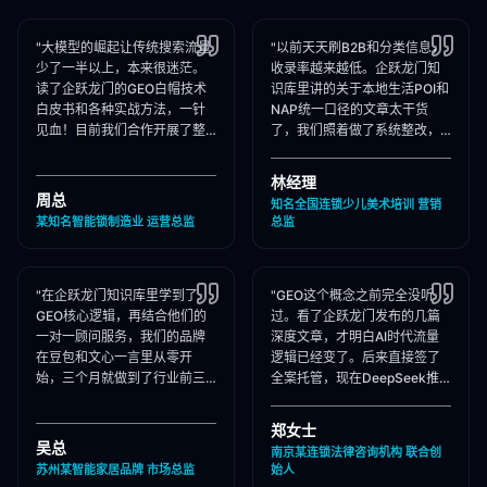
"大模型的崛起让传统搜索流量
"以前天天刷B2B和分类信息，
少了一半以上，本来很迷茫。
收录率越来越低。企跃龙门知
读了企跃龙门的GEO白帽技术
识库里讲的关于本地生活POI和
白皮书和各种实战方法，一针
NAP统一口径的文章太干货
见血！目前我们合作开展了整
了，我们照着做了系统整改，
站Schema部署和知乎矩阵搭
现在本地AI智能种草和同城问
建，大模型推荐频次大涨！"
答里我们占领了头号推荐位。"
林经理
周总
知名全国连锁少儿美术培训 营销
某知名智能锁制造业 运营总监
总监
"在企跃龙门知识库里学到了
"GEO这个概念之前完全没听
GEO核心逻辑，再结合他们的
过。看了企跃龙门发布的几篇
一对一顾问服务，我们的品牌
深度文章，才明白AI时代流量
在豆包和文心一言里从零开
逻辑已经变了。后来直接签了
始，三个月就做到了行业前三
全案托管，现在DeepSeek推
推荐。干货满满，强烈推荐收
荐律所时，我们的品名必出
藏！"
现，成单率提升惊人！"
郑女士
吴总
南京某连锁法律咨询机构 联合创
苏州某智能家居品牌 市场总监
始人