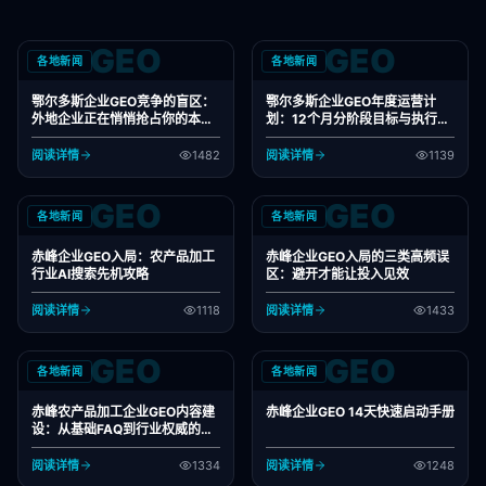
GEO
GEO
各地新闻
各地新闻
鄂尔多斯企业GEO竞争的盲区：
鄂尔多斯企业GEO年度运营计
外地企业正在悄悄抢占你的本地
划：12个月分阶段目标与执行框
市场
架
阅读详情
1482
阅读详情
1139
GEO
GEO
各地新闻
各地新闻
赤峰企业GEO入局：农产品加工
赤峰企业GEO入局的三类高频误
行业AI搜索先机攻略
区：避开才能让投入见效
阅读详情
1118
阅读详情
1433
GEO
GEO
各地新闻
各地新闻
赤峰农产品加工企业GEO内容建
赤峰企业GEO 14天快速启动手册
设：从基础FAQ到行业权威的升
级路径
阅读详情
1334
阅读详情
1248