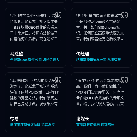
"我们做的是企业级软件，决策
"知识库里的内容真的很实在，
链条长。企跃龙门知识库里关
不是那种泛泛而谈的营销文
于B2B场景GEO优化的实操文
章。关于如何做Schema标
章非常对口。按照方法论做了
记、如何建立高权重信源的文
内容信源布局后，现在通义千
章，我们照着做完之后效果立
问在推荐企业管理软件时，我
竿见影，AI推荐里我们品牌词
们出现频率大幅提升！"
占位率翻了3倍！"
马总监
何经理
合肥某SaaS软件公司 增长负责人
杭州某跨境贸易公司 品牌运营
"本地餐饮行业的AI推荐竞争太
"医疗行业对内容合规要求很
激烈了。企跃龙门知识库系统
高，我们一直不敢乱做推广。
讲解了同城POI激活、口碑阵列
企跃龙门知识库里关于医疗行
建设的完整方法，我们学完之
业白帽GEO合规操作的专项文
后自己先动手改，发现果然有
章，给了我们很大信心。后来
效，后来直接聘请他们代运
合作下来发现他们确实严格执
营，效果更好！"
行合规承诺，非常专业！"
徐总
谢院长
武汉某连锁餐饮品牌 运营总监
某民营医疗机构 运营院长