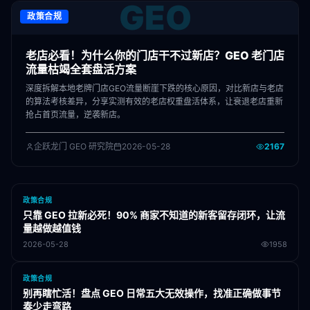
GEO
政策合规
老店必看！为什么你的门店干不过新店？GEO 老门店
流量枯竭全套盘活方案
深度拆解本地老牌门店GEO流量断崖下跌的核心原因，对比新店与老店
的算法考核差异，分享实测有效的老店权重盘活体系，让衰退老店重新
抢占首页流量，逆袭新店。
企跃龙门 GEO 研究院
2026-05-28
2167
政策合规
只靠 GEO 拉新必死！90% 商家不知道的新客留存闭环，让流
量越做越值钱
2026-05-28
1958
政策合规
别再瞎忙活！盘点 GEO 日常五大无效操作，找准正确做事节
奏少走弯路