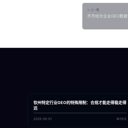
← 上一篇
齐齐哈尔企业GEO数
优化决策
各地新闻
GEO
钦州特定行业GEO的特殊限制：合规才能走得稳走得
远
2026-06-01
1512