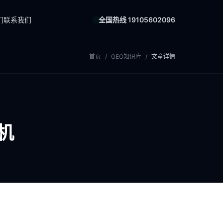
们
联系我们
全国热线 19105602096
首页
/
GEO知识库
/
文章详情
机