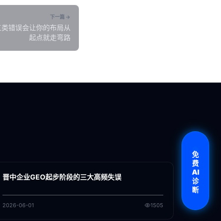
下一篇 →
三类错误会让你的布局从
起点就走弯路
各地新闻
免
费
GEO
AI
晋中企业GEO起步阶段的三大高频失误
诊
断
2026-06-01
1505