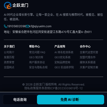
企跃龙门
AI 时代企业增长新引擎。让每一家企业，在 AI 搜索与推荐时代，被看见、被信
任、被选择。
19105602096
kf@qiyuelm.com
地址：安徽省合肥市包河区同安街道望江东路470号汇鑫大厦A-办611
关于我们
帮助中心
产品矩阵
合作中心
公司简介
常见问题 FAQ
AI 排名检测系统
全案代运营托管
发展历程
GEO 知识库
GEO优化系统
加盟代理合作
资质荣誉
用户服务协议
定制品牌官网
媒体关系报道
全国网点
安全与隐私合规
GEO 实战商学院
大客户定制方案
© 2026 企跃龙门 版权所有. All Rights Reserved.
隐私政策
服务条款
皖ICP备2023009619号-12
电话咨询
免费 AI 诊断