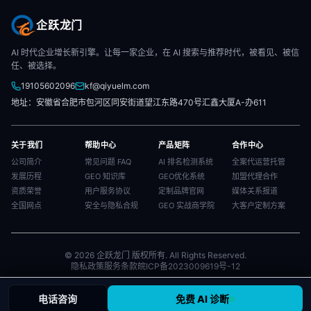
企跃龙门
AI 时代企业增长新引擎。让每一家企业，在 AI 搜索与推荐时代，被看见、被信
任、被选择。
19105602096
kf@qiyuelm.com
地址：安徽省合肥市包河区同安街道望江东路470号汇鑫大厦A-办611
关于我们
帮助中心
产品矩阵
合作中心
公司简介
常见问题 FAQ
AI 排名检测系统
全案代运营托管
发展历程
GEO 知识库
GEO优化系统
加盟代理合作
资质荣誉
用户服务协议
定制品牌官网
媒体关系报道
全国网点
安全与隐私合规
GEO 实战商学院
大客户定制方案
© 2026 企跃龙门 版权所有. All Rights Reserved.
隐私政策
服务条款
皖ICP备2023009619号-12
电话咨询
免费 AI 诊断