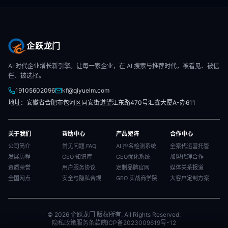
企跃龙门
AI 时代企业增长新引擎。让每一家企业，在 AI 搜索与推荐时代，被看见、被信
任、被选择。
19105602096
kf@qiyuelm.com
地址：安徽省合肥市包河区同安街道望江东路470号汇鑫大厦A-办611
关于我们
帮助中心
产品矩阵
合作中心
公司简介
常见问题 FAQ
AI 排名检测系统
全案代运营托管
发展历程
GEO 知识库
GEO优化系统
加盟代理合作
资质荣誉
用户服务协议
定制品牌官网
媒体关系报道
全国网点
安全与隐私合规
GEO 实战商学院
大客户定制方案
© 2026 企跃龙门 版权所有. All Rights Reserved.
隐私政策
服务条款
皖ICP备2023009619号-12