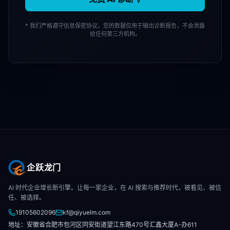
* 我们严格遵守信息保密协议，您的数据仅用于输出诊断报告，不会泄露
给任何第三方机构。
企跃龙门
AI 时代企业增长新引擎。让每一家企业，在 AI 搜索与推荐时代，被看见、被信
任、被选择。
19105602096
kf@qiyuelm.com
地址：安徽省合肥市包河区同安街道望江东路470号汇鑫大厦A-办611