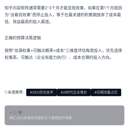
知乎内容矩阵通常需要2-3个月才能显现效果，如果在第1个月就因
为"没看到效果"而停止投入，等于在最关键的积累期放弃了成本最
低、效益最高的投入渠道。
正确的预算决策逻辑
按照"信源权重×可触达概率×成本"三维度评估每类投入，优先选择
权重高、可触达（企业有能力执行）、成本合理的投入方向。
标签推荐:
#GEO优化技术
#AI时代企业增长
#白帽流量占位
← 上一篇
铜仁GEO本地化内容的五个高频创作场景