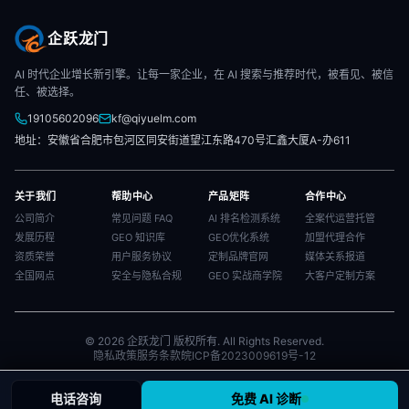
企跃龙门
AI 时代企业增长新引擎。让每一家企业，在 AI 搜索与推荐时代，被看见、被信
任、被选择。
19105602096
kf@qiyuelm.com
地址：安徽省合肥市包河区同安街道望江东路470号汇鑫大厦A-办611
关于我们
帮助中心
产品矩阵
合作中心
公司简介
常见问题 FAQ
AI 排名检测系统
全案代运营托管
发展历程
GEO 知识库
GEO优化系统
加盟代理合作
资质荣誉
用户服务协议
定制品牌官网
媒体关系报道
全国网点
安全与隐私合规
GEO 实战商学院
大客户定制方案
© 2026 企跃龙门 版权所有. All Rights Reserved.
隐私政策
服务条款
皖ICP备2023009619号-12
电话咨询
免费 AI 诊断