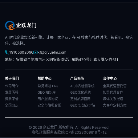
企跃龙门
AI 时代企业增长新引擎。让每一家企业，在 AI 搜索与推荐时代，被看见、被信
任、被选择。
19105602096
kf@qiyuelm.com
地址：安徽省合肥市包河区同安街道望江东路470号汇鑫大厦A-办611
关于我们
帮助中心
产品矩阵
合作中心
公司简介
常见问题 FAQ
AI 排名检测系统
全案代运营托管
发展历程
GEO 知识库
GEO优化系统
加盟代理合作
资质荣誉
用户服务协议
定制品牌官网
媒体关系报道
全国网点
安全与隐私合规
GEO 实战商学院
大客户定制方案
© 2026 企跃龙门 版权所有. All Rights Reserved.
隐私政策
服务条款
皖ICP备2023009619号-12