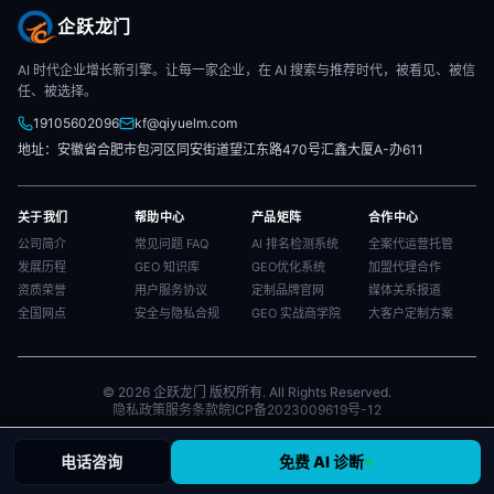
企跃龙门
AI 时代企业增长新引擎。让每一家企业，在 AI 搜索与推荐时代，被看见、被信
任、被选择。
19105602096
kf@qiyuelm.com
地址：安徽省合肥市包河区同安街道望江东路470号汇鑫大厦A-办611
关于我们
帮助中心
产品矩阵
合作中心
公司简介
常见问题 FAQ
AI 排名检测系统
全案代运营托管
发展历程
GEO 知识库
GEO优化系统
加盟代理合作
资质荣誉
用户服务协议
定制品牌官网
媒体关系报道
全国网点
安全与隐私合规
GEO 实战商学院
大客户定制方案
© 2026 企跃龙门 版权所有. All Rights Reserved.
隐私政策
服务条款
皖ICP备2023009619号-12
电话咨询
免费 AI 诊断