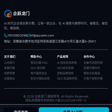
企跃龙门
AI 时代企业增长新引擎。让每一家企业，在 AI 搜索与推荐时代，被看见、被信
任、被选择。
19105602096
kf@qiyuelm.com
地址：安徽省合肥市包河区同安街道望江东路470号汇鑫大厦A-办611
关于我们
帮助中心
产品矩阵
合作中心
公司简介
常见问题 FAQ
AI 排名检测系统
全案代运营托管
发展历程
GEO 知识库
GEO优化系统
加盟代理合作
资质荣誉
用户服务协议
定制品牌官网
媒体关系报道
全国网点
安全与隐私合规
GEO 实战商学院
大客户定制方案
© 2026 企跃龙门 版权所有. All Rights Reserved.
隐私政策
服务条款
皖ICP备2023009619号-12