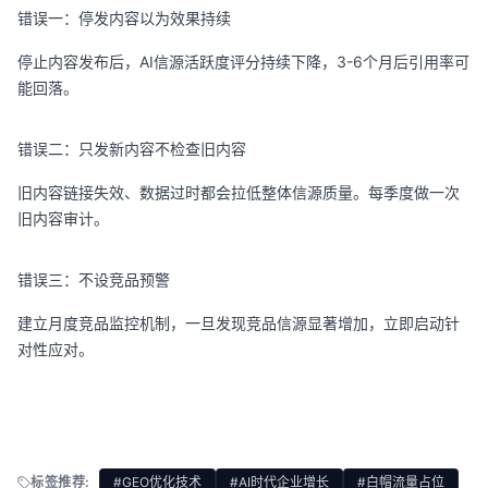
错误一：停发内容以为效果持续
停止内容发布后，AI信源活跃度评分持续下降，3-6个月后引用率可
能回落。
错误二：只发新内容不检查旧内容
旧内容链接失效、数据过时都会拉低整体信源质量。每季度做一次
旧内容审计。
错误三：不设竞品预警
建立月度竞品监控机制，一旦发现竞品信源显著增加，立即启动针
对性应对。
标签推荐:
#GEO优化技术
#AI时代企业增长
#白帽流量占位