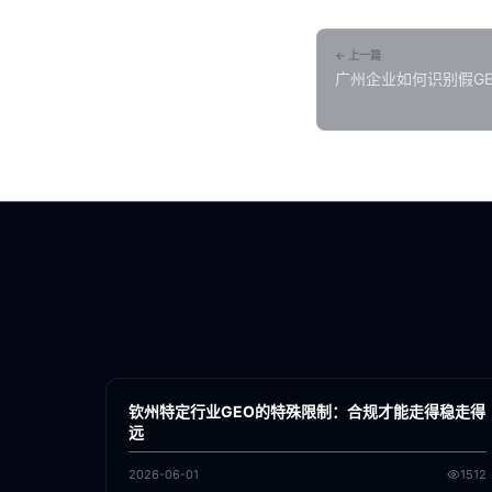
← 上一篇
广州企业如何识别假G
各地新闻
GEO
钦州特定行业GEO的特殊限制：合规才能走得稳走得
远
2026-06-01
1512