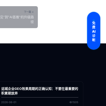
下一篇 →
见"到"AI首推"的升级路
径
免
费
AI
诊
断
各地新闻
GEO
运城企业GEO效果周期的正确认知：不要在最重要的
积累期放弃
2026-06-01
1505