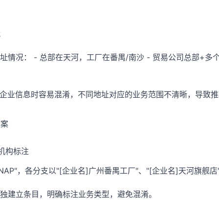
战
情况： - 总部在天河，工厂在番禺/南沙 - 贸易公司总部+多个
理企业信息时容易混淆，不同地址对应的业务范围不清晰，导致
方案
机构标注
NAP"，各分支以"[企业名]广州番禺工厂"、"[企业名]天河旗舰
独建立条目，明确标注业务类型，避免混淆。