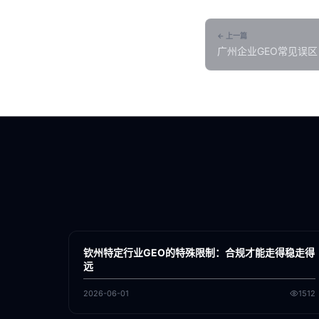
← 上一篇
广州企业GEO常见误区
各地新闻
GEO
钦州特定行业GEO的特殊限制：合规才能走得稳走得
远
2026-06-01
1512
各地新闻