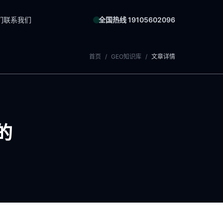
们
联系我们
全国热线 19105602096
首页
/
GEO知识库
/
文章详情
的