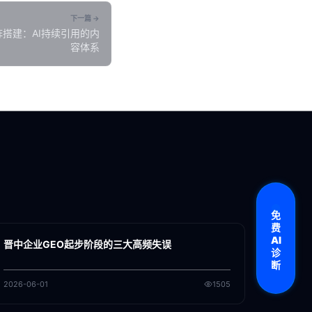
下一篇 →
阵搭建：AI持续引用的内
容体系
各地新闻
免
费
GEO
AI
晋中企业GEO起步阶段的三大高频失误
诊
断
2026-06-01
1505
各地新闻