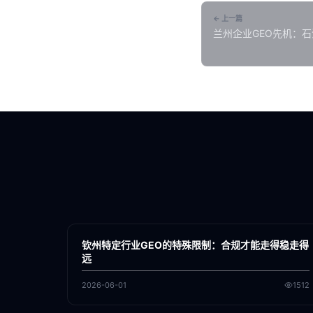
← 上一篇
兰州企业GEO先机：石
略
各地新闻
GEO
钦州特定行业GEO的特殊限制：合规才能走得稳走得
远
2026-06-01
1512
各地新闻