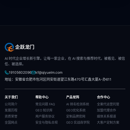
企跃龙门
AI 时代企业增长新引擎。让每一家企业，在 AI 搜索与推荐时代，被看见、被信
任、被选择。
19105602096
kf@qiyuelm.com
地址：安徽省合肥市包河区同安街道望江东路470号汇鑫大厦A-办611
关于我们
帮助中心
产品矩阵
合作中心
公司简介
常见问题 FAQ
AI 排名检测系统
全案代运营托管
发展历程
GEO 知识库
GEO优化系统
加盟代理合作
资质荣誉
用户服务协议
定制品牌官网
媒体关系报道
全国网点
安全与隐私合规
GEO 实战商学院
大客户定制方案