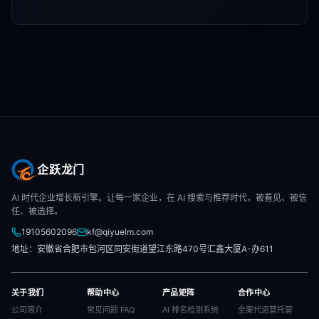
企跃龙门
AI 时代企业增长新引擎。让每一家企业，在 AI 搜索与推荐时代，被看见、被信
任、被选择。
19105602096
kf@qiyuelm.com
地址：安徽省合肥市包河区同安街道望江东路470号汇鑫大厦A-办611
关于我们
帮助中心
产品矩阵
合作中心
公司简介
常见问题 FAQ
AI 排名检测系统
全案代运营托管