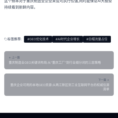
这个频率对于重庆制造业企业来说可执行性强,同时能保证AI大模型
持续看到新鲜内容。
标签推荐:
#GEO优化技术
#AI时代企业增长
#白帽流量占位
← 上一篇
重庆制造业GEO关键词布局:从"重庆工厂"到行业细分词的三层策略
下一篇 →
重庆企业可用的本地GEO资源:从两江新区到工业互联网平台的权威信源
清单