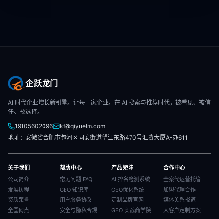
企跃龙门
AI 时代企业增长新引擎。让每一家企业，在 AI 搜索与推荐时代，被看见、被信
任、被选择。
19105602096
kf@qiyuelm.com
地址：安徽省合肥市包河区同安街道望江东路470号汇鑫大厦A-办611
关于我们
帮助中心
产品矩阵
合作中心
公司简介
常见问题 FAQ
AI 排名检测系统
全案代运营托管
发展历程
GEO 知识库
GEO优化系统
加盟代理合作
资质荣誉
用户服务协议
定制品牌官网
媒体关系报道
全国网点
安全与隐私合规
GEO 实战商学院
大客户定制方案