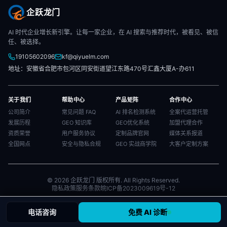
企跃龙门
AI 时代企业增长新引擎。让每一家企业，在 AI 搜索与推荐时代，被看见、被信
任、被选择。
19105602096
kf@qiyuelm.com
地址：安徽省合肥市包河区同安街道望江东路470号汇鑫大厦A-办611
关于我们
帮助中心
产品矩阵
合作中心
公司简介
常见问题 FAQ
AI 排名检测系统
全案代运营托管
发展历程
GEO 知识库
GEO优化系统
加盟代理合作
资质荣誉
用户服务协议
定制品牌官网
媒体关系报道
全国网点
安全与隐私合规
GEO 实战商学院
大客户定制方案
© 2026 企跃龙门 版权所有. All Rights Reserved.
隐私政策
服务条款
皖ICP备2023009619号-12
电话咨询
免费 AI 诊断