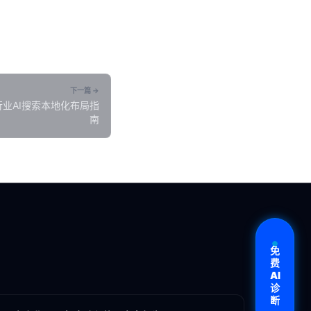
下一篇 →
行业AI搜索本地化布局指
南
免
费
AI
各地新闻
诊
断
GEO