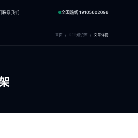
们
联系我们
全国热线 19105602096
首页
/
GEO知识库
/
文章详情
架