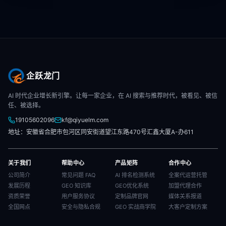
企跃龙门
AI 时代企业增长新引擎。让每一家企业，在 AI 搜索与推荐时代，被看见、被信
任、被选择。
19105602096
kf@qiyuelm.com
地址：安徽省合肥市包河区同安街道望江东路470号汇鑫大厦A-办611
关于我们
帮助中心
产品矩阵
合作中心
公司简介
常见问题 FAQ
AI 排名检测系统
全案代运营托管
发展历程
GEO 知识库
GEO优化系统
加盟代理合作
资质荣誉
用户服务协议
定制品牌官网
媒体关系报道
全国网点
安全与隐私合规
GEO 实战商学院
大客户定制方案